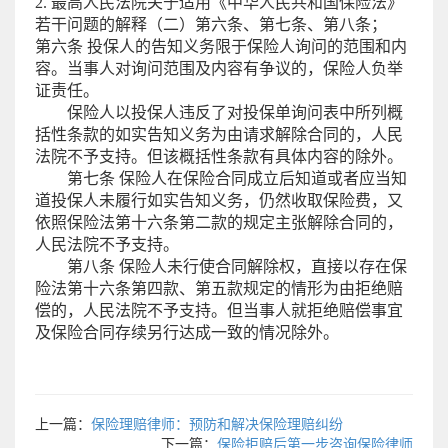
2. 最高人民法院关于适用《中华人民共和国保险法》
若干问题的解释（二）第六条、第七条、第八条；
第六条 投保人的告知义务限于保险人询问的范围和内
容。当事人对询问范围及内容有争议的，保险人负举
证责任。
保险人以投保人违反了对投保单询问表中所列概
括性条款的如实告知义务为由请求解除合同的，人民
法院不予支持。但该概括性条款有具体内容的除外。
第七条 保险人在保险合同成立后知道或者应当知
道投保人未履行如实告知义务，仍然收取保险费，又
依照保险法第十六条第二款的规定主张解除合同的，
人民法院不予支持。
第八条 保险人未行使合同解除权，直接以存在保
险法第十六条第四款、第五款规定的情形为由拒绝赔
偿的，人民法院不予支持。但当事人就拒绝赔偿事宜
及保险合同存续另行达成一致的情况除外。
上一篇：
保险理赔律师：预防和解决保险理赔纠纷
下一篇：
保险拒赔后第一步咨询保险律师