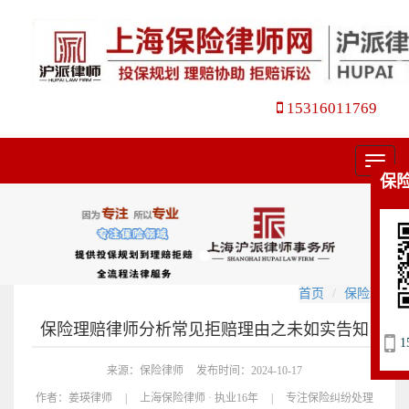
15316011769
菜
保
单
首页
保险理赔
保险理赔律师分析常见拒赔理由之未如实告知
1
来源：保险律师
发布时间：2024-10-17
作者：
姜瑛律师
|
上海保险律师 · 执业16年
|
专注保险纠纷处理