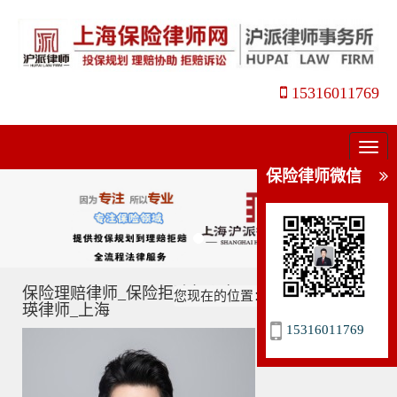
15316011769
菜
单
保险律师微信
保险理赔律师_保险拒赔怎么办_理赔维权指南_姜
您现在的位置：
主页
>
保险理赔
>
瑛律师_上海
15316011769