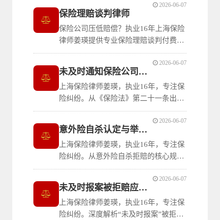
2026-06-07
知、理赔条件不符等三大拒赔理由的法
保险理赔谈判律师
律破解路径，帮助上海家长依法为孩子
保险公司压低赔偿？执业16年上海保险
争取保障。联系电话/微信：
律师姜瑛提供专业保险理赔谈判付费咨
15316011769
询。从合同审查、证据准备到赔偿协议
2026-06-07
审核，全流程守护您的权益。谈不拢还
未及时通知保险公司理赔风险与应对
可无缝衔接诉讼，让每一分赔偿都落袋
上海保险律师姜瑛，执业16年，专注保
为安。
险纠纷。从《保险法》第二十一条出
发，详细解析发生保险事故未及时通知
2026-06-07
的法律风险与责任边界，讲清哪些情形
意外险自杀认定与举证责任解析
下迟延通知仍可获赔、哪些情形下确实
上海保险律师姜瑛，执业16年，专注保
存在被拒赔的风险，并提供完整的证据
险纠纷。从意外险自杀拒赔的核心规则
保全与应对策略。
出发，解析无民事行为能力人的特殊保
2026-06-07
护、保险公司对自杀认定的举证责任及
未及时报案被拒赔应对指南
证明标准。帮助保险消费者在被保险公
上海保险律师姜瑛，执业16年，专注保
司以自杀为由拒赔时准确判断其合理性
险纠纷。深度解析“未及时报案”被拒赔
并有效应对。