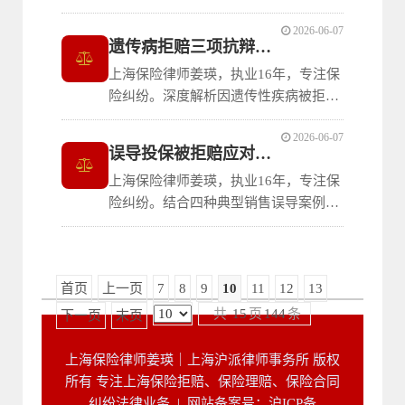
的法律要点：从“及时”的实务判断标
2026-06-07
准、保险公司的举证责任，到消费者应
遗传病拒赔三项抗辩策略
如何保留证据、有效应对此类程序性拒
上海保险律师姜瑛，执业16年，专注保
赔。
险纠纷。深度解析因遗传性疾病被拒赔
的法律应对要点：从保险公司举证责
2026-06-07
任、投保时健康告知询问范围及免责条
误导投保被拒赔应对指南
款效力三个维度提供抗辩思路，帮助消
上海保险律师姜瑛，执业16年，专注保
费者有效应对此类拒赔纠纷。
险纠纷。结合四种典型销售误导案例，
揭示隐瞒病情诱导投保、银行渠道混淆
产品、夸大收益承诺等常见手段如何导
致拒赔，并提供消费者自保指南与事后
首页
上一页
7
8
9
10
11
12
13
维权路径。
共
15
页
144
条
下一页
末页
上海保险律师姜瑛｜上海沪派律师事务所 版权
所有 专注上海保险拒赔、保险理赔、保险合同
纠纷法律业务 |
网站备案号：沪ICP备