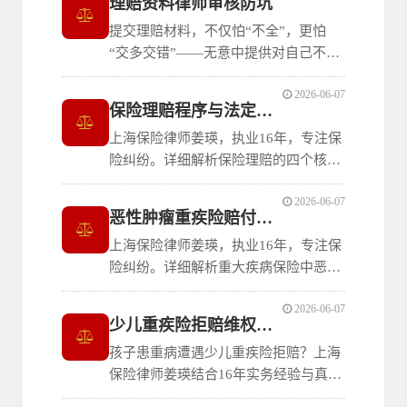
理赔资料律师审核防坑
提交理赔材料，不仅怕“不全”，更怕
“交多交错”——无意中提供对自己不利
的证据，常导致直接拒赔。执业16年上
2026-06-07
海保险律师姜瑛，深度剖析理赔材料中
保险理赔程序与法定期限详解
的自证陷阱，提供付费审核服务，为您
上海保险律师姜瑛，执业16年，专注保
过滤风险。
险纠纷。详细解析保险理赔的四个核心
步骤与每一步的法定期限：损失通知的
2026-06-07
及时义务、提供损失证明的范围要求、
恶性肿瘤重疾险赔付条件全解析
保险公司30日内核定的时间限制、赔付
上海保险律师姜瑛，执业16年，专注保
或拒赔的10日与3日期限。帮助消费者
险纠纷。详细解析重大疾病保险中恶性
掌握理赔节奏，避免因超期丧失权益。
肿瘤的赔付规则：从组织病理学确诊、
2026-06-07
ICD编码判断标准，到明确不予赔付的
少儿重疾险拒赔维权指南
良性及原位癌情形，以及六种按轻度赔
孩子患重病遭遇少儿重疾险拒赔？上海
付的特殊恶性肿瘤清单。帮助消费者准
保险律师姜瑛结合16年实务经验与真实
确理解恶性肿瘤的赔付门槛与分级赔付
判例，分析先天性疾病免责、未如实告
规