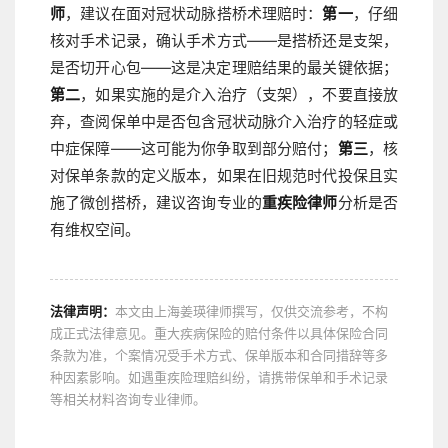
师
，建议在面对冠状动脉搭桥术理赔时：
第一
，仔细
核对手术记录，确认手术方式——是搭桥还是支架，
是否切开心包——这是决定理赔结果的最关键依据；
第二
，如果实施的是介入治疗（支架），不要直接放
弃，查阅保单中是否包含冠状动脉介入治疗的轻症或
中症保障——这可能为你争取到部分赔付；
第三
，核
对保单条款的定义版本，如果在旧规范时代投保且实
施了微创搭桥，建议咨询专业的
重疾险律师
分析是否
有维权空间。
法律声明：
本文由上海姜瑛律师撰写，仅供交流参考，不构
成正式法律意见。重大疾病保险的赔付条件以具体保险合同
条款为准，个案情况受手术方式、保单版本和合同措辞等多
种因素影响。如遇重疾险理赔纠纷，请携带保单和手术记录
等相关材料咨询专业律师。