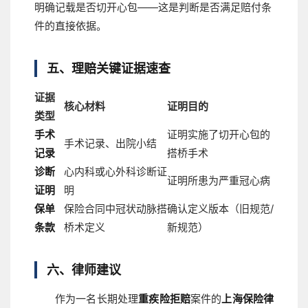
明确记载是否切开心包——这是判断是否满足赔付条
件的直接依据。
五、理赔关键证据速查
证据
核心材料
证明目的
类型
手术
证明实施了切开心包的
手术记录、出院小结
记录
搭桥手术
诊断
心内科或心外科诊断证
证明所患为严重冠心病
证明
明
保单
保险合同中冠状动脉搭
确认定义版本（旧规范/
条款
桥术定义
新规范）
六、律师建议
作为一名长期处理
重疾险拒赔
案件的
上海保险律