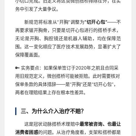
小切口完成。旧定义将这类微创搭桥排除在外，在实
务中引发了大量争议。
新规范将标准从“开胸”调整为
“切开心包”
——不
再要求锯开胸骨，只要是切开心包进行的搭桥手术，
无论是开胸、胸腔镜还是机器人辅助，均在保障范
围。这一变化顺应了医疗技术发展趋势，显著扩大了
保障覆盖面。
🔑 实务要点：
如果保单签订于2020年之前且合同采
用旧规范定义，微创搭桥可能被拒赔。此时需要核对
保单条款的具体措辞——是“开胸”还是“切开心包”，
两者在理赔结果上存在根本性差异。
三、为什么介入治疗不赔？
这是冠状动脉搭桥术理赔中
最常被咨询、也最让
消费者困惑
的问题。从治疗角度看，支架和搭桥都是