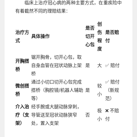
临床上治疗冠心病的两种主要方式，在重疾险中
有着截然不同的理赔结果：
创
是否
治疗方
伤
是否赔
具体操作
切开
式
程
付
心包
度
锯开胸骨，切开心包，取
开胸搭
自身血管在冠状动脉上架
是
大
✅ 赔付
桥
桥
通过小切口切开心包完成
✅ 赔付
微创搭
较
搭桥（胸腔镜/机器人辅助
是
（新规
桥
小
等）
范）
介入治
经手腕或大腿动脉穿刺，
极
❌ 不赔
疗（支
导管送至冠状动脉狭窄
否
小
付
架）
处，置入支架