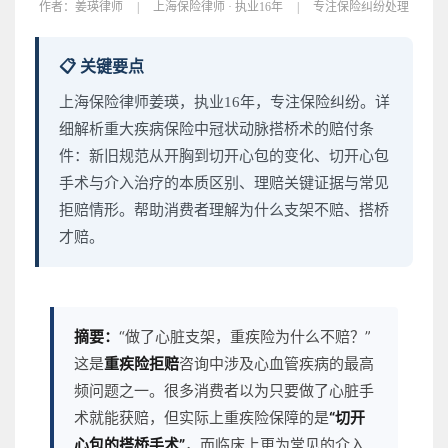
作者：
姜瑛律师
|
上海保险律师 · 执业16年
|
专注保险纠纷处理
📋 关键要点
上海保险律师姜瑛，执业16年，专注保险纠纷。详
细解析重大疾病保险中冠状动脉搭桥术的赔付条
件：新旧规范从开胸到切开心包的变化、切开心包
手术与介入治疗的本质区别、理赔关键证据与常见
拒赔情形。帮助消费者理解为什么支架不赔、搭桥
才赔。
摘要：
“做了心脏支架，重疾险为什么不赔？”
这是
重疾险拒赔
咨询中涉及心血管疾病的最高
频问题之一。很多消费者以为只要做了心脏手
术就能获赔，但实际上重疾险保障的是
“切开
心包的搭桥手术”
，而临床上更为常见的介入