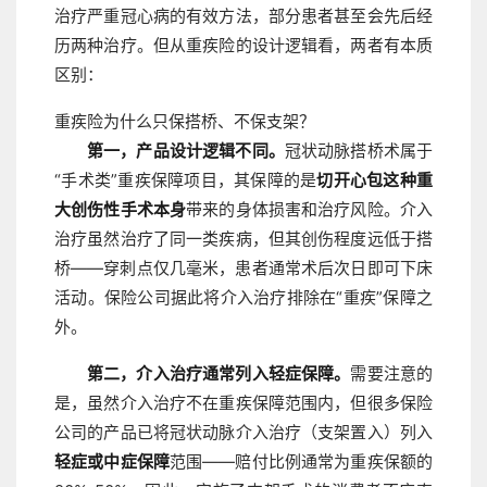
治疗严重冠心病的有效方法，部分患者甚至会先后经
历两种治疗。但从重疾险的设计逻辑看，两者有本质
区别：
重疾险为什么只保搭桥、不保支架？
第一，产品设计逻辑不同。
冠状动脉搭桥术属于
“手术类”重疾保障项目，其保障的是
切开心包这种重
大创伤性手术本身
带来的身体损害和治疗风险。介入
治疗虽然治疗了同一类疾病，但其创伤程度远低于搭
桥——穿刺点仅几毫米，患者通常术后次日即可下床
活动。保险公司据此将介入治疗排除在“重疾”保障之
外。
第二，介入治疗通常列入轻症保障。
需要注意的
是，虽然介入治疗不在重疾保障范围内，但很多保险
公司的产品已将冠状动脉介入治疗（支架置入）列入
轻症或中症保障
范围——赔付比例通常为重疾保额的