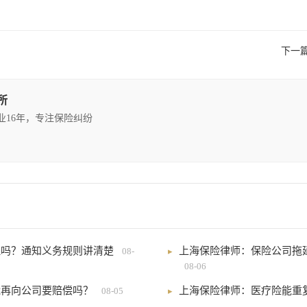
下一
所
执业16年，专注保险纠纷
理吗？通知义务规则讲清楚
上海保险律师：保险公司拖
08-
08-06
能再向公司要赔偿吗？
上海保险律师：医疗险能重
08-05