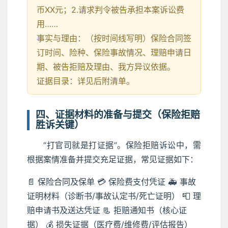
币XX元；2.请求判令被告承担本案诉讼费
用……
事实与理由：（按时间线写明）保险合同签
订时间、险种、保险事故情况、理赔申请日
期、被告拒赔及理由、我方异议依据。
证据目录：详见后附清单。
四、证据材料的准备与提交（保险拒赔
胜诉关键）
“打官司就是打证据”。保险拒赔诉讼中，需
根据案情准备并提交充足证据，常见证据如下：
📄 保险合同及保单
💳 保险费支付凭证
🚑 事故
证明材料（诊断书/事故认定书/死亡证明）
📮 理
赔申请书及送达凭证
📃 拒赔通知书（核心证
据）
💰 损失证据（医疗费/维修费/评估报告）