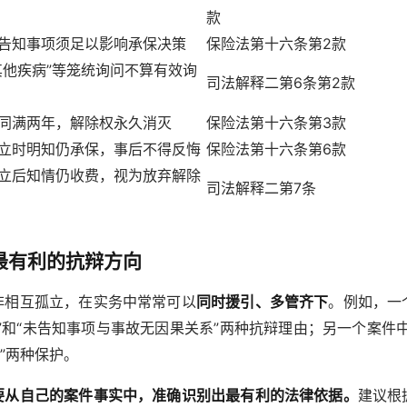
款
告知事项须足以影响承保决策
保险法第十六条第2款
其他疾病”等笼统询问不算有效询
司法解释二第6条第2款
同满两年，解除权永久消灭
保险法第十六条第3款
立时明知仍承保，事后不得反悔
保险法第十六条第6款
立后知情仍收费，视为放弃解除
司法解释二第7条
最有利的抗辩方向
非相互孤立，在实务中常常可以
同时援引、多管齐下
。例如，一
”和“未告知事项与事故无因果关系”两种抗辩理由；另一个案件
则”两种保护。
要从自己的案件事实中，准确识别出最有利的法律依据。
建议根