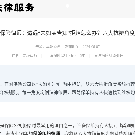
保险律师：遭遇“未如实告知”拒赔怎么办？六大抗辩角
来源：本站原创
发布时间：2026-06-07
作者：
姜瑛律师
|
上海保险律师 · 执业16年
|
专注保险纠纷处理
纷。面对保险公司以“未如实告知”为由拒赔，从六大抗辩角度系统梳
弃权规则。每一角度均附法律依据，帮助保单持有人快速找到维权切
知”是保险公司拒赔时最常用的理由之一。许多保单持有人接到此类通
上海执业16年的
保险纠纷律师
，我将从六大抗辩角度为您系统梳理