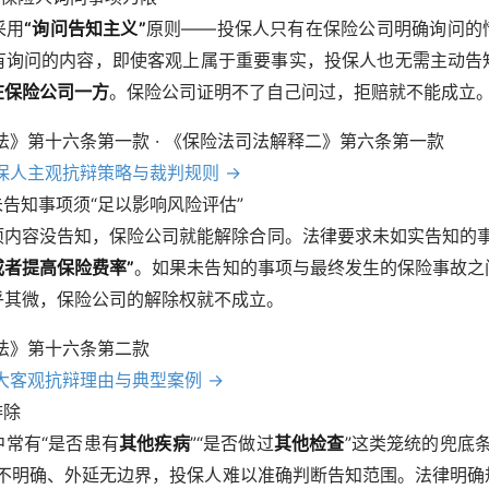
采用
“询问告知主义”
原则——投保人只有在保险公司明确询问的
有询问的内容，即使客观上属于重要事实，投保人也无需主动告
在保险公司一方
。保险公司证明不了自己问过，拒赔就不能成立
险法》第十六条第一款 · 《保险法司法解释二》第六条第一款
投保人主观抗辩策略与裁判规则 →
告知事项须“足以影响风险评估”
项内容没告知，保险公司就能解除合同。法律要求未如实告知的
者提高保险费率”
。如果未告知的事项与最终发生的保险事故之
乎其微，保险公司的解除权就不成立。
险法》第十六条第二款
三大客观抗辩理由与典型案例 →
排除
中常有“是否患有
其他疾病
”“是否做过
其他检查
”这类笼统的兜底
不明确、外延无边界，投保人难以准确判断告知范围。法律明确