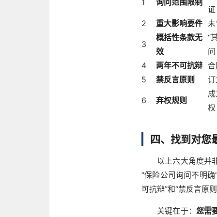
1
询问范围限制
证
2
重大影响要件
未
概括性条款无
“
3
效
问
4
两年不可抗辩
合
5
禁反言原则
订
成
6
弃权规则
权
四、找到对您
以上六大角度并
“保险公司询问不明确
可抗辩”和“禁反言原
关键在于：
您需