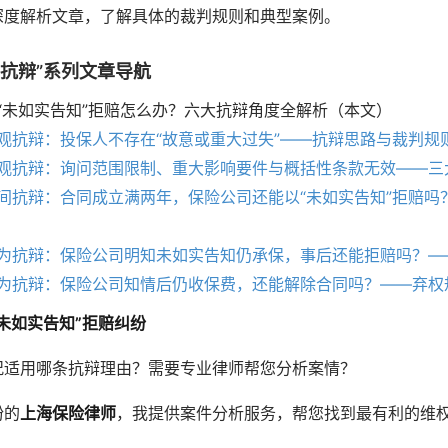
深度解析文章，了解具体的裁判规则和典型案例。
赔抗辩”系列文章导航
“未如实告知”拒赔怎么办？六大抗辩角度全解析（本文）
观抗辩：投保人不存在“故意或重大过失”——抗辩思路与裁判规
观抗辩：询问范围限制、重大影响要件与概括性条款无效——三
间抗辩：合同成立满两年，保险公司还能以“未如实告知”拒赔吗
为抗辩：保险公司明知未如实告知仍承保，事后还能拒赔吗？—
为抗辩：保险公司知情后仍收保费，还能解除合同吗？——弃权
未如实告知”拒赔纠纷
况适用哪条抗辩理由？需要专业律师帮您分析案情？
纷的
上海保险律师
，我提供案件分析服务，帮您找到最有利的维