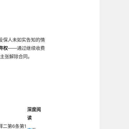
投保人未如实告知的情
弃权
——通过继续收费
由主张解除合同。
深度阅
读
释二第6条第1