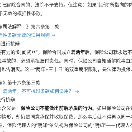
张解除合同的，法院不予支持。但注意：如果“其他”所指向的
于无效的概括性条款。
险法司法解释二》第六条第二款
概括性条款无效的适用规则 →
由进行抗辩
有力的“时间武器”。保险合同成立满
两年
后，保险公司就永远不
险事故的，必须承担赔付责任。同时，保险公司自知道解除事由
也告消灭。这一“两年+三十日”的双重期限限制，是法律为投保
险法》第十六条第三款
合同满两年，不可抗辩条款如何适用？ →
进行抗辩
心含义是：
保险公司不能做出前后矛盾的行为
。如果保险公司在
的情形，却仍然同意承保并收取保费，那么事后就不得再以同一
，保险代理人的“明知”依法视为保险公司的“明知”——代理