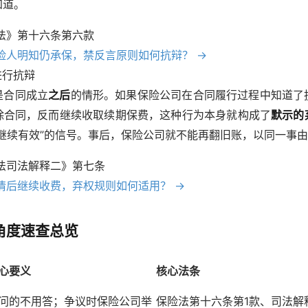
知道。
险法》第十六条第六款
保险人明知仍承保，禁反言原则如何抗辩？ →
进行抗辩
是合同成立
之后
的情形。如果保险公司在合同履行过程中知道了
除合同，反而继续收取续期保费，这种行为本身就构成了
默示的
继续有效”的信号。事后，保险公司就不能再翻旧账，以同一事
险法司法解释二》第七条
知情后继续收费，弃权规则如何适用？ →
角度速查总览
心要义
核心法条
问的不用答；争议时保险公司举
保险法第十六条第1款、司法解