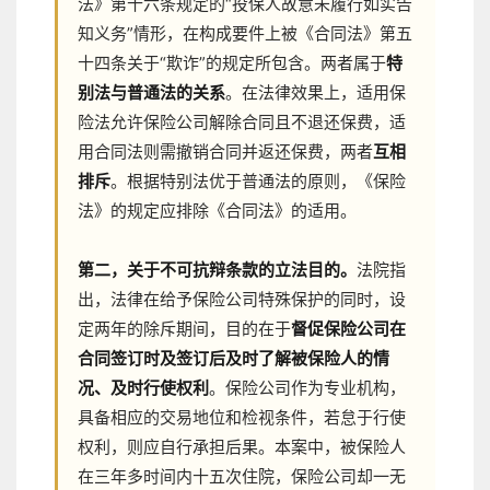
法》第十六条规定的“投保人故意未履行如实告
知义务”情形，在构成要件上被《合同法》第五
十四条关于“欺诈”的规定所包含。两者属于
特
别法与普通法的关系
。在法律效果上，适用保
险法允许保险公司解除合同且不退还保费，适
用合同法则需撤销合同并返还保费，两者
互相
排斥
。根据特别法优于普通法的原则，《保险
法》的规定应排除《合同法》的适用。
第二，关于不可抗辩条款的立法目的。
法院指
出，法律在给予保险公司特殊保护的同时，设
定两年的除斥期间，目的在于
督促保险公司在
合同签订时及签订后及时了解被保险人的情
况、及时行使权利
。保险公司作为专业机构，
具备相应的交易地位和检视条件，若怠于行使
权利，则应自行承担后果。本案中，被保险人
在三年多时间内十五次住院，保险公司却一无