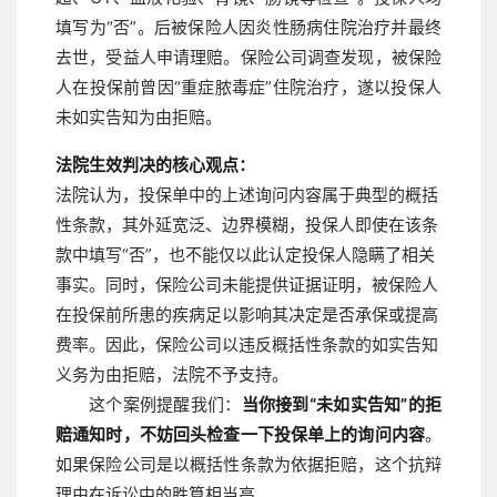
填写为“否”。后被保险人因炎性肠病住院治疗并最终
去世，受益人申请理赔。保险公司调查发现，被保险
人在投保前曾因“重症脓毒症”住院治疗，遂以投保人
未如实告知为由拒赔。
法院生效判决的核心观点：
法院认为，投保单中的上述询问内容属于典型的概括
性条款，其外延宽泛、边界模糊，投保人即使在该条
款中填写“否”，也不能仅以此认定投保人隐瞒了相关
事实。同时，保险公司未能提供证据证明，被保险人
在投保前所患的疾病足以影响其决定是否承保或提高
费率。因此，保险公司以违反概括性条款的如实告知
义务为由拒赔，法院不予支持。
这个案例提醒我们：
当你接到“未如实告知”的拒
赔通知时，不妨回头检查一下投保单上的询问内容
。
如果保险公司是以概括性条款为依据拒赔，这个抗辩
理由在诉讼中的胜算相当高。