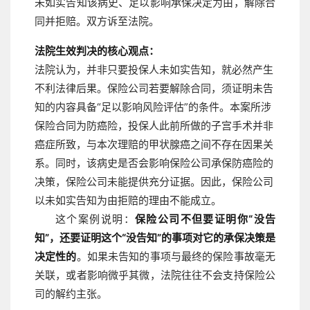
未如实告知该病史、足以影响承保决定为由，解除合
同并拒赔。双方诉至法院。
法院生效判决的核心观点：
法院认为，并非只要投保人未如实告知，就必然产生
不利法律后果。保险公司若要解除合同，须证明未告
知的内容具备“足以影响风险评估”的条件。本案所涉
保险合同为防癌险，投保人此前所做的子宫手术并非
癌症所致，与本次理赔的甲状腺癌之间不存在因果关
系。同时，该病史是否会影响保险公司承保防癌险的
决策，保险公司未能提供充分证据。因此，保险公司
以未如实告知为由拒赔的理由不能成立。
这个案例说明：
保险公司不但要证明你“没告
知”，还要证明这个“没告知”的事项对它的承保决策是
决定性的
。如果未告知的事项与最终的保险事故毫无
关联，或者影响微乎其微，法院往往不会支持保险公
司的解约主张。