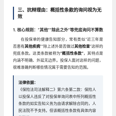
三、抗辩理由：概括性条款的询问视为无
效
1. 核心规则：“其他”“除此之外”等兜底询问不算数
在投保单的健康告知部分，常有类似“近三年是
否患有
其他疾病
”“除上述外是否做过
其他检查
”这样的
兜底条款。这类条款被称为
“概括性条款”
，其特点是
内涵不明确、外延无边界。投保人面对这样的问题，
很难准确判断哪些情况属于需要告知的范围。
法律依据：
《保险法司法解释二》第六条第二款：保险人
以投保人违反了对投保单询问表中所列概括性
条款的如实告知义务为由请求解除合同的，人
民法院不予支持。但该概括性条款有具体内容