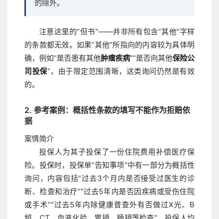
的除外。
注意这里的“但书”——并非所有包含“其他”字样
的条款都无效。如果“其他”所指向的内容较为具体明
确，例如“是否患有其他
肿瘤疾病
”“是否向其他
保险公
司投保
”，由于限定范围清晰，这类询问仍然是有效
的。
2. 参考案例：概括性条款的填写不能作为拒赔依
据
案情简介
投保人为其子投保了一份住院费用补偿医疗保
险。投保时，投保单“告知事项”中有一部分为概括性
询问，内容包括“过去3个月内是否接受过医生的诊
断、检查和治疗”“过去5年内是否因疾病或受伤住院
或手术”“过去5年内除健康普查外有否做过X光、B
超、CT、血液化验、胃镜、肠镜等检查”。投保人均