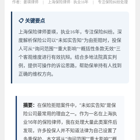
作者：
姜瑛律师
|
上海保险律师 · 执业16年
|
专注保险纠纷处理
📋 关键要点
上海保险律师姜瑛，执业16年，专注保险纠纷。深
度解析保险公司以“未如实告知”为由拒赔时，投保
人可从“询问范围”“重大影响”“概括性条款无效”三
个客观维度进行有效抗辩。结合多地法院真实判
例，提供可操作的诉讼思路，帮助保单持有人找到
正确的维权方向。
摘要：
在保险拒赔案件中，“未如实告知”是保
险公司最常用的理由之一。作为一名在上海执
业16年的保险律师，我在处理大量此类案件后
发现，许多投保人并不知道法律为自己设置了
多重保护。本文将从“询问范围”“重大影响”“概