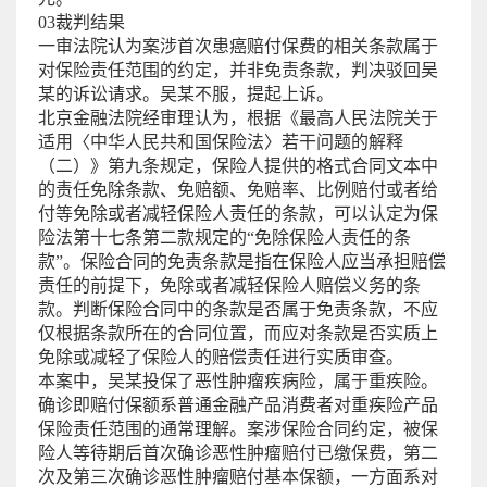
03裁判结果
一审法院认为案涉首次患癌赔付保费的相关条款属于
对保险责任范围的约定，并非免责条款，判决驳回吴
某的诉讼请求。吴某不服，提起上诉。
北京金融法院经审理认为，根据《最高人民法院关于
适用〈中华人民共和国保险法〉若干问题的解释
（二）》第九条规定，保险人提供的格式合同文本中
的责任免除条款、免赔额、免赔率、比例赔付或者给
付等免除或者减轻保险人责任的条款，可以认定为保
险法第十七条第二款规定的“免除保险人责任的条
款”。保险合同的免责条款是指在保险人应当承担赔偿
责任的前提下，免除或者减轻保险人赔偿义务的条
款。判断保险合同中的条款是否属于免责条款，不应
仅根据条款所在的合同位置，而应对条款是否实质上
免除或减轻了保险人的赔偿责任进行实质审查。
本案中，吴某投保了恶性肿瘤疾病险，属于重疾险。
确诊即赔付保额系普通金融产品消费者对重疾险产品
保险责任范围的通常理解。案涉保险合同约定，被保
险人等待期后首次确诊恶性肿瘤赔付已缴保费，第二
次及第三次确诊恶性肿瘤赔付基本保额，一方面系对