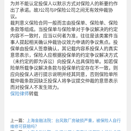
为并不能认定投保人以默示方式对保险人的新要约作
出了承诺。故J公司与P保险公司之间无有效仲裁协
议。
裁判意义保险合同一般而言由投保单、保险单、保险
条款等组成。当投保单与保险单对于争议解决的约定
内容不一致时，应当以何者为准，往往是该类案件当
事人提起相关确认仲裁协议效力申请的争议焦点。投
保单由投保人签章确认，其记载内容系投保人的真实
意思表示，保险人应根据投保单的约定争议解决方式
（未约定的即为诉讼）向投保人出具保险单。如若保
险单所载争议解决条款与投保单约定存在不一致，则
应向投保人进行提示说明并经其同意，否则保险单所
载仲裁条款因缺乏投保人将争议提交仲裁的意思表示
而对投保人不发生效力。
保险律师
转载
上一篇：
上海金融法院：台风致厂房破损严重，被保险人自行
维修可获赔吗？