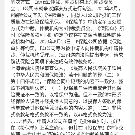
解决方式：□诉讼□仲裁，仲裁机构上海仲裁委员
会”。J公司未就争议解决方式进行勾选。2020年9月，
P保险公司签发《保险单》，同意为J公司所投的工程
质量潜在缺陷保险承保。《保险单》中约定争议处理
方式为仲裁，仲裁机构为S仲裁委员会。《保险单》所
附《保险条款》同时约定争议将提交保险单载明的仲
裁机构仲裁。2023年8月23日，P保险公司依据《保险
单》等约定，以J公司等为被申请人向仲裁机构申请仲
裁，仲裁机构受理后，J公司遂向法院提出申请，请求
确认保险合同项下未达成有效仲裁条款。
上海金融法院经审查认为，《最高人民法院关于适用
〈中华人民共和国保险法〉若干问题的解释（二）》
第十四条规定，“保险合同中记载的内容不一致的，按
照下列规则认定：（一）投保单与保险单或者其他保
险凭证不一致的，以投保单为准。但不一致的情形系
经保险人说明并经投保人同意的，以投保人签收的保
险单或者其他保险凭证载明的内容为准；（二）非格
式条款与格式条款不一致的，以非格式条款为准；
……”首先，申请人J公司在填写《投保单》时，虽已
在《投保单》上盖章确认，但其在《投保单》的“争议
处理”一栏中并未明确勾选诉讼或者仲裁的处理方式，