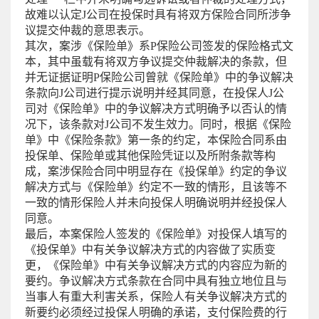
故难以认定J公司在投保时具有将双方保险合同所涉争
议提交仲裁的意思表示。
其次，案涉《保险单》系P保险公司签发的保险格式文
本，其中虽载有将双方争议提交仲裁解决的条款，但
并无证据证明P保险公司曾就《保险单》中的争议解决
条款向J公司进行提示说明并经其同意，在投保人J公
司对《保险单》中的争议解决方式明确予以否认的情
况下，该条款对J公司不发生效力。同时，根据《保险
单》中《保险条款》第一条的约定，本保险合同系由
投保单、保险单或其他保险凭证以及所附条款等构
成，案涉保险合同中明显存在《投保单》约定的争议
解决方式与《保险单》约定不一致的情形，且该等不
一致的情形保险人并未向投保人明确说明并经投保人
同意。
最后，本案保险人签发的《保险单》对投保人填写的
《投保单》中有关争议解决方式的内容做了实质变
更，《保险单》中有关争议解决方式的内容应为新的
要约。争议解决方式条款在合同中具有独立地位且与
当事人有重大利害关系，保险人有关争议解决方式的
新要约必须经过投保人明确的承诺，支付保险费的行