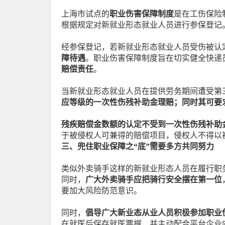
上海市试点的
职业伤害保障制度
是在工伤保险
根据规定对新就业形态就业人员进行参保登记
经参保登记，若新就业形态就业人员受伤被认
障待遇
。职业伤害保障制度旨在切实健全快递
赔偿责任
。
当新就业形态就业人员在提供劳务期间遭受第
应等级的一次性伤残补助金理赔；同时其可要
残疾赔偿金数额的认定不受到一次性伤残补助
于被侵权人可兼得的赔偿项目，侵权人不得以
三、兜住职业保障之“底”需要多方共同努力
类似外卖骑手这样的新就业形态人员在履行职
同时，
广大外卖骑手应把骑行安全摆在第一位
要加大风险防范意识。
同时，
倡导广大新业态从业人员积极参加职业
在就医后保存就医票据，并主动配合平台企业