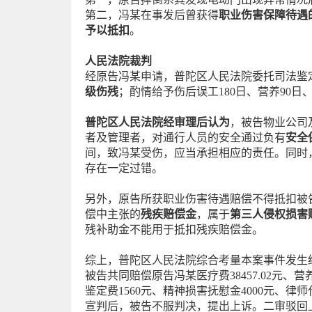
第二，冯某在事发后曾获得
职业伤害保障待遇
予以抵扣
。
人民法院裁判
经原告冯某申请，普陀区人民法院委托司法鉴
级伤残
；酌情给予伤后误工180日、营养90日、
普陀区人民法院经审理后认为
，被告物业公司
者及管理者，对通行人员的安全通过负有
安全
间，致冯某受伤，应当承担相应的责任。同时
存在一定过错。
另外，原告所获职业伤害待遇赔偿不得抵扣被
偿中主张的
残疾赔偿金
，属于
第三人侵权损害
残补助金不能用于抵扣残疾赔偿金。
综上，普陀区人民法院综合考量本案事件发生
被告共同赔偿原告冯某医疗费38457.02元、营养费
鉴定费1560元、精神损害抚慰金4000元、律师
宣判后，被告不服判决，提出上诉。二审驳回