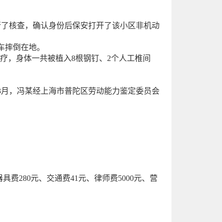
进行了核查，确认身份后保安打开了该小区非机动
车摔倒在地。
治疗，身体一共被植入8根钢钉、2个人工椎间
3年3月，冯某经上海市普陀区劳动能力鉴定委员会
费280元、交通费41元、律师费5000元、营
。