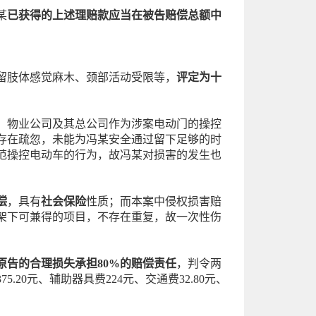
某
已获得的上述理赔款应当在被告赔偿总额中
留肢体感觉麻木、颈部活动受限等，
评定为十
。物业公司及其总公司作为涉案电动门的操控
存在疏忽，未能为冯某安全通过留下足够的时
范操控电动车的行为，故冯某对损害的发生也
偿
，具有
社会保险
性质；而本案中侵权损害赔
架下可兼得的项目，不存在重复，故一次性伤
原告的合理损失承担80%的赔偿责任
，判令两
75.20元、辅助器具费224元、交通费32.80元、