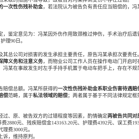
的一次性伤残补助金
，若法院认为被告负有责任应当赔偿的，冯
定，鉴定意见为：冯某因外伤作用致颈椎过伸伤，手术治疗后遗
护理90日。
及其总公司对损害的发生承担主要责任，原告冯某承担次要责任
保障义务和注意义务
，而物业公司工作人员在操作电动门开启时
，冯某在事故发生时左手手持手机置于电动车把手上，存在不规
告赔偿总额。冯某所获得的
一次性伤残补助金系职业伤害待遇赔
赔偿
范畴，属于
私法领域的赔偿
；两者属于基于不同法律规定框
经过、原、被告双方的过错程度等因素，酌情确定
两被告共同对
2880元、残疾赔偿金143163.20元、护理费4392元、误工费193
代理费3000元。
上诉，维持原判。