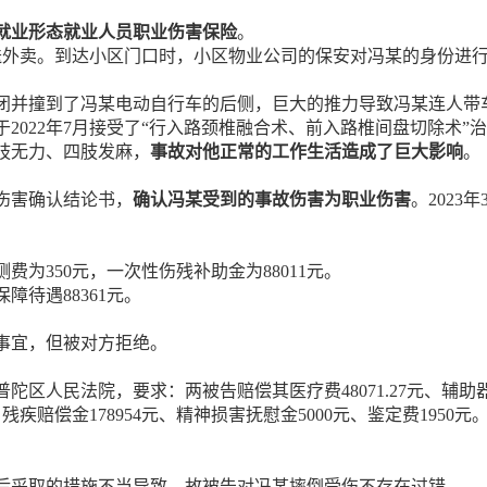
就业形态就业人员职业伤害保险
。
车配送外卖。到达小区门口时，小区物业公司的保安对冯某的身份
闭并撞到了冯某电动自行车的后侧，巨大的推力导致冯某连人带
于2022年7月接受了“行入路颈椎融合术、前入路椎间盘切除术”
肢无力、四肢发麻，
事故对他正常的工作生活造成了巨大影响
。
伤害确认结论书，
确认冯某受到的事故伤害为职业伤害
。202
为350元，一次性伤残补助金为88011元。
待遇88361元。
事宜，但被对方拒绝。
区人民法院，要求：两被告赔偿其医疗费48071.27元、辅助器具
、残疾赔偿金178954元、精神损害抚慰金5000元、鉴定费1950元
后采取的措施不当导致，故被告对冯某摔倒受伤不存在过错。