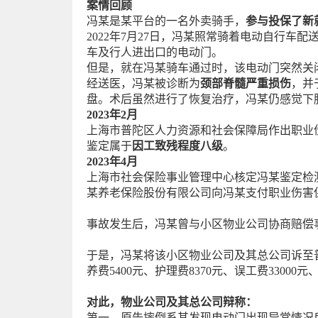
案情回顾
冯某是某平台的一名外卖骑手，
参与投保了新
2022年7月27日，冯某照常骑着电动自行
车及行人进出口的电动门。
但是，就在冯某骑车通过时，该电动门突然关
经送医，冯某被诊断为
颈部脊髓严重损伤
，并
盘。术后虽然进行了恢复治疗，冯某仍感觉下
2023年2月
上海市普陀区人力资源和社会保障局作出职业
鉴定属于
因工致残程度八级
。
2023年4月
上海市社会保险事业管理中心核定冯某鉴定检测费
某养老保险股份有限公司向冯某支付职业伤害保障
事故发生后，冯某曾与小区物业公司协商赔偿
于是，冯某将该小区物业公司及其总公司诉至普陀
养费5400元、护理费8370元、误工费33000元
对此，物业公司及其总公司辩称：
第一，原告摔倒系其发现电动门出现异常情况