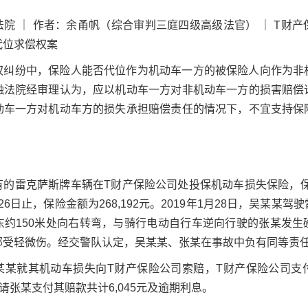
院 ｜ 作者：余甬帆（综合审判三庭四级高级法官） ｜ T财
代位求偿权案
权纠纷中，保险人能否代位作为机动车一方的被保险人向作为非
融法院经审理认为，应以机动车一方对非机动车一方的损害赔偿
动车一方对机动车方的损失承担赔偿责任的情况下，不宜支持保
的雷克萨斯牌车辆在T财产保险公司处投保机动车损失保险，保险
0月26日止，保险金额为268,192元。2019年1月28日，吴某某
东约150米处向右转弯，与骑行电动自行车逆向行驶的张某发生
部受轻微伤。经交警队认定，吴某某、张某在事故中负有同等责
某就其机动车损失向T财产保险公司索赔，T财产保险公司支付理
请张某支付其赔款共计6,045元及逾期利息。