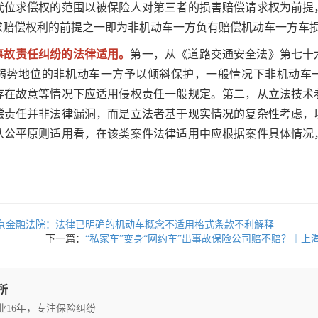
代位求偿权的范围以被保险人对第三者的损害赔偿请求权为前提
求赔偿权利的前提之一即为非机动车一方负有赔偿机动车一方车
事故责任纠纷的法律适用。
第一，从《道路交通安全法》第七十
弱势地位的非机动车一方予以倾斜保护，一般情况下非机动车
存在故意等情况下应适用侵权责任一般规定。第二，从立法技术
偿责任并非法律漏洞，而是立法者基于现实情况的复杂性考虑，
从公平原则适用看，在该类案件法律适用中应根据案件具体情况
北京金融法院：法律已明确的机动车概念不适用格式条款不利解释
下一篇：
“私家车”变身“网约车”出事故保险公司赔不赔？｜
所
执业16年，专注保险纠纷