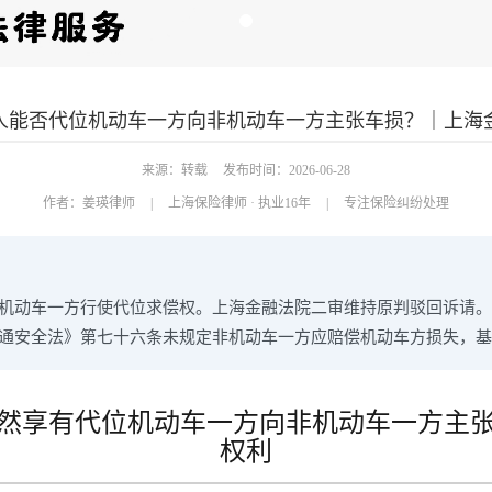
人能否代位机动车一方向非机动车一方主张车损？｜上海
来源：转载
发布时间：2026-06-28
作者：
姜瑛律师
|
上海保险律师 · 执业16年
|
专注保险纠纷处理
机动车一方行使代位求偿权。上海金融法院二审维持原判驳回诉请。
通安全法》第七十六条未规定非机动车一方应赔偿机动车方损失，基
然享有代位机动车一方向非机动车一方主
权利