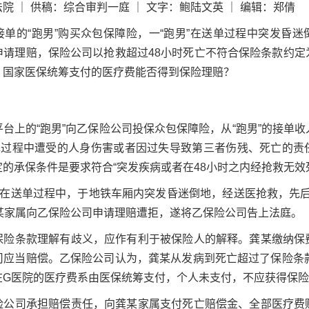
院 ｜ 供稿：综合审判一庭 ｜ 文字：鲍陆文英 ｜ 编辑：郑倩
单的“跑男”购买众包保障险，一“跑男”在送单过程中突发昏
申请理赔，保险公司以抢救超过48小时死亡不符合保险条款约定
？国家医保统筹支付的医疗费能否得到保险理赔？
台上的“跑男”向乙保险公司投保众包保障险，从“跑男”的接单
送单过程中遭受的人身伤害或者因过失导致第三者伤残、死亡的责
的承保条件是要求符合“突发疾病或者在48小时之内经抢救无效
某在送单过程中，于地铁车厢内突发昏迷倒地，经送医抢救，先
龚某家属向乙保险公司申请理赔遭拒，遂将乙保险公司告上法庭。
保险条款理解有歧义，应作有利于被保险人的解释。龚某缴纳保
司应当赔偿。乙保险公司认为，龚某从发病到死亡超过了保险条款
在G医院的医疗费系由医保统筹支付，个人未支付，不应获得保
险公司承担赔偿责任，向龚某家属支付死亡赔偿金、全部医疗费