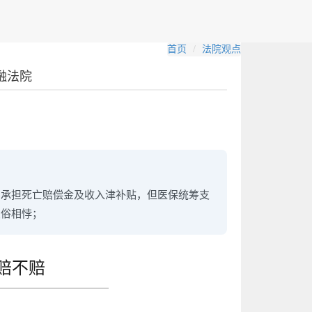
首页
法院观点
融法院
司承担死亡赔偿金及收入津补贴，但医保统筹支
良俗相悖；
赔不赔