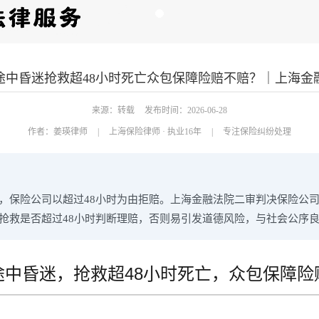
途中昏迷抢救超48小时死亡众包保障险赔不赔？｜上海金
来源：转载
发布时间：2026-06-28
作者：
姜瑛律师
|
上海保险律师 · 执业16年
|
专注保险纠纷处理
死亡，保险公司以超过48小时为由拒赔。上海金融法院二审判决保险公
抢救是否超过48小时判断理赔，否则易引发道德风险，与社会公序
途中昏迷，抢救超48小时死亡，众包保障险