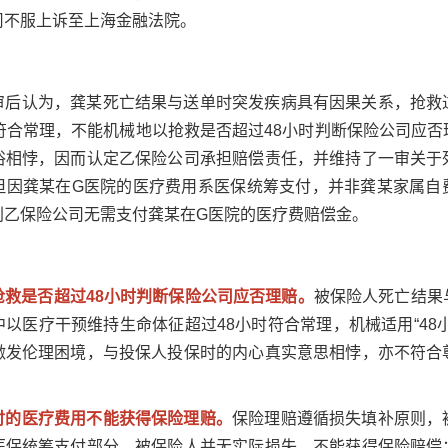
司不服上诉至上海金融法院。
审后认为，龚某死亡结果与送单时突发疾病具有因果关系，抢救
符合常理，不能机械地以抢救是否超过48小时判断保险公司应
俗相悖，因而认定乙保险公司承担赔偿责任，并维持了一审关于
但因龚某在G医院的医疗费用系医保统筹支付，并非龚某家属自
判乙保险公司无需支付龚某在G医院的医疗费赔偿金。
抢救是否超过48小时判断保险公司应否理赔。
被保险人死亡结果
以医疗干预维持生命体征超过48小时符合常理，机械适用“48
激发伦理困境，与投保人投保时的内心真实意思相悖，亦不符合
付的医疗费用不能获得保险理赔。
保险理赔遵循损失填补原则，
医保统筹支付部分，被保险人并无实际损失，不能获得保险赔偿