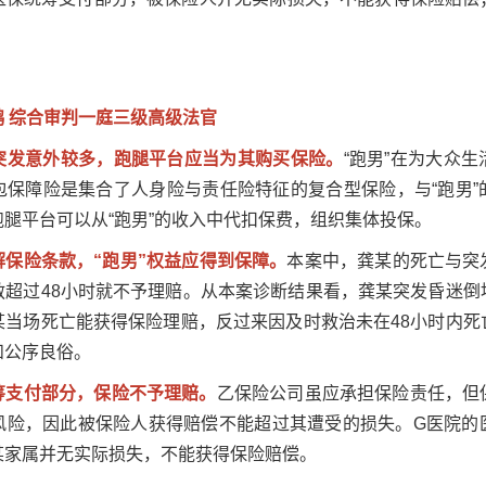
 综合审判一庭三级高级法官
业突发意外较多，跑腿平台应当为其购买保险。
“跑男”在为大众
包保障险是集合了人身险与责任险特征的复合型保险，与“跑男”
腿平台可以从“跑男”的收入中代扣保费，组织集体投保。
解保险条款，“跑男”权益应得到保障。
本案中，龚某的死亡与突
救超过48小时就不予理赔。从本案诊断结果看，龚某突发昏迷倒
某当场死亡能获得保险理赔，反过来因及时救治未在48小时内死
和公序良俗。
筹支付部分，保险不予理赔。
乙保险公司虽应承担保险责任，但
风险，因此被保险人获得赔偿不能超过其遭受的损失。G医院的
某家属并无实际损失，不能获得保险赔偿。