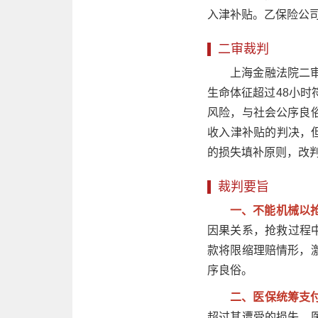
入津补贴。乙保险公
二审裁判
上海金融法院二
生命体征超过48小时
风险，与社会公序良
收入津补贴的判决，
的损失填补原则，改
裁判要旨
一、不能机械以
因果关系，抢救过程中
款将限缩理赔情形，
序良俗。
二、医保统筹支
超过其遭受的损失。