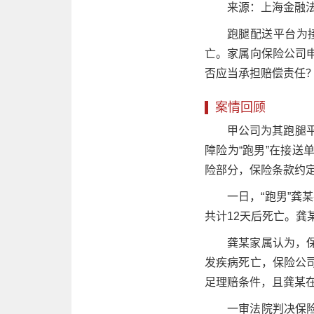
来源：上海金融法
跑腿配送平台为接
亡。家属向保险公司
否应当承担赔偿责任
案情回顾
甲公司为其跑腿平
障险为“跑男”在接
险部分，保险条款约定
一日，“跑男”龚
共计12天后死亡。
龚某家属认为，
发疾病死亡，保险公
足理赔条件，且龚某
一审法院判决保