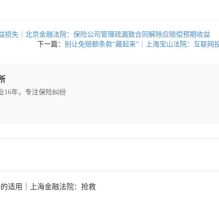
益损失｜北京金融法院：保险公司管理疏漏致合同解除应赔偿预期收益
下一篇：
别让免赔额条款“藏起来”｜上海宝山法院：互联网
所
执业16年，专注保险纠纷
则的适用｜上海金融法院：抢救