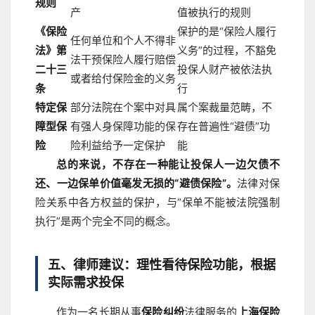
规则
产
值被执行的规则
《保险
保护的是“保险人履行
任何单位和个人不得非
法》第
义务”的过程，不豁免
法干预保险人履行赔偿
二十三
投保人财产被依法执
或者给付保险金的义务
条
行
特定保
部分法院在个案中对具
属个案裁量范畴，不
障型保
有强人身保障功能的保
存在普遍性“避债”功
险
险利益给予一定保护
能
总的来说，不存在一种能让投保人一边欠债不
还、一边保单价值毫发无损的“避债保险”。
法律对保
险关系中各方权益的保护，与“保单不能被法院强制
执行”是两个完全不同的概念。
五、律师建议：理性看待保险功能，根据
实际需求投保
作为一名长期从事
保险纠纷
法律服务的
上海保险