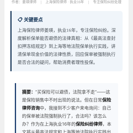
作者：
姜瑛律师
|
上海保险律师 · 执业16年
|
专注保险纠纷处理
📋 关键要点
上海保险律师姜瑛，执业16年，专注保险纠纷。深
度解析保单能否避债的法律真相：从《最高法查封
扣押冻结规定》到上海等地法院保单执行实践，讲
清保单现金价值的法律性质，回应保单被强制执行
是否合法的疑问，帮助消费者理性投保。
摘要：
“买保险可以避债，法院拿不走”——这
是保险销售中不时出现的说法。但在日常
保险
律师咨询
中，我接到不少客户来电询问：自己
的保单被法院强制执行了，合法吗？该怎么
办？作为在上海执业16年的
保险纠纷律师
，本
文将从最高法规定和上海等地法院执行实践出