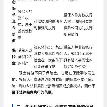
念
保
投保人的
单
投保人作为被执行
财产权
现
可以被法院依法查
人时，法院可要求
益，属于
金
封和强制执行
保险公司协助执行
投资性权
价
现金价值
益
值
视具体情况，某些
受益人并非被执行
保
受益人或
具有人身属性的保
人，或保险金属于
险
被保险人
险金在一定条件下
具有强人身属性的
金
的财产
可能获得保护
特定保障型给付
现金价值不同于保险金。它是在保险事故发生
前，投保人可以通过退保方式取回的保单积累价值。
这一利益从法律属性上接近储蓄或投资权益，因此
不
属于法律豁免执行的范围
。