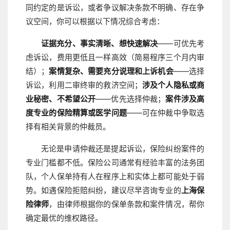
同约定的是诉讼，或者争议解决条款不明确、存在争
议空间，你可以根据以下情况综合考虑：
证据充分、事实清晰、想快速解决
——可优先考
虑诉讼，费用更低且一样高效（简易程序三个月内审
结）；
案情复杂、需要充分说理和上诉机会
——选择
诉讼，利用二审终审的救济空间；
涉及个人隐私或商
业秘密、不希望公开
——优先选择仲裁；
案件涉及高
度专业的保险精算或医学问题
——可在仲裁中争取选
择有相关背景的仲裁员。
无论是申请仲裁还是提起诉讼，保险纠纷案件的
专业门槛都不低。保险公司通常有经验丰富的法务团
队，个人保单持有人在程序上和实体上都可能处于弱
势。如遇保险拒赔纠纷，建议尽早咨询专业的
上海保
险律师
，由律师根据你的保单条款和案件情况，帮你
确定最优的维权路径。