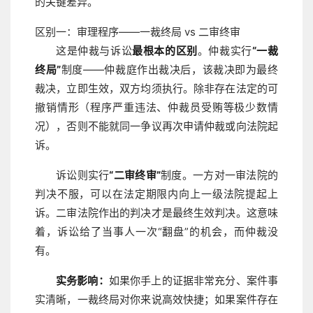
的关键差异。
区别一：审理程序——一裁终局 vs 二审终审
这是仲裁与诉讼
最根本的区别
。仲裁实行
“一裁
终局”
制度——仲裁庭作出裁决后，该裁决即为最终
裁决，立即生效，双方均须执行。除非存在法定的可
撤销情形（程序严重违法、仲裁员受贿等极少数情
况），否则不能就同一争议再次申请仲裁或向法院起
诉。
诉讼则实行
“二审终审”
制度。一方对一审法院的
判决不服，可以在法定期限内向上一级法院提起上
诉。二审法院作出的判决才是最终生效判决。这意味
着，诉讼给了当事人一次“翻盘”的机会，而仲裁没
有。
实务影响：
如果你手上的证据非常充分、案件事
实清晰，一裁终局对你来说高效快捷；如果案件存在