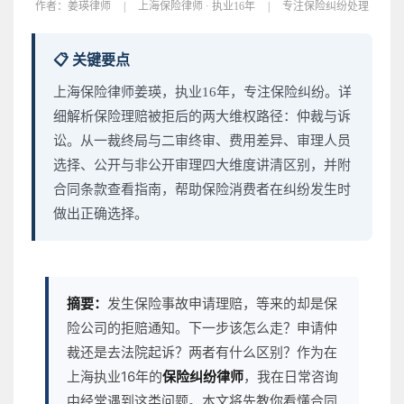
作者：
姜瑛律师
|
上海保险律师 · 执业16年
|
专注保险纠纷处理
📋 关键要点
上海保险律师姜瑛，执业16年，专注保险纠纷。详
细解析保险理赔被拒后的两大维权路径：仲裁与诉
讼。从一裁终局与二审终审、费用差异、审理人员
选择、公开与非公开审理四大维度讲清区别，并附
合同条款查看指南，帮助保险消费者在纠纷发生时
做出正确选择。
摘要：
发生保险事故申请理赔，等来的却是保
险公司的拒赔通知。下一步该怎么走？申请仲
裁还是去法院起诉？两者有什么区别？作为在
上海执业16年的
保险纠纷律师
，我在日常咨询
中经常遇到这类问题。本文将先教你看懂合同