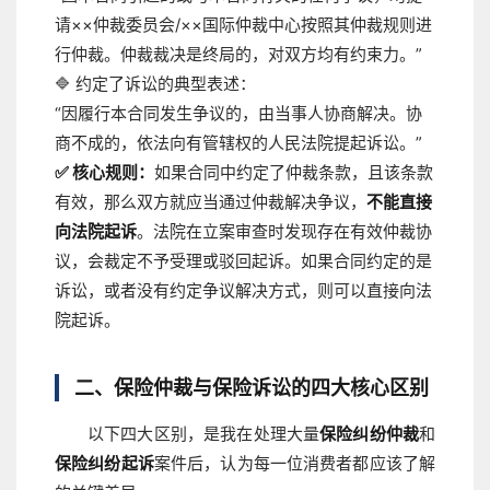
请××仲裁委员会/××国际仲裁中心按照其仲裁规则进
行仲裁。仲裁裁决是终局的，对双方均有约束力。”
🔷 约定了诉讼的典型表述：
“因履行本合同发生争议的，由当事人协商解决。协
商不成的，依法向有管辖权的人民法院提起诉讼。”
✅ 核心规则：
如果合同中约定了仲裁条款，且该条款
有效，那么双方就应当通过仲裁解决争议，
不能直接
向法院起诉
。法院在立案审查时发现存在有效仲裁协
议，会裁定不予受理或驳回起诉。如果合同约定的是
诉讼，或者没有约定争议解决方式，则可以直接向法
院起诉。
二、保险仲裁与保险诉讼的四大核心区别
以下四大区别，是我在处理大量
保险纠纷仲裁
和
保险纠纷起诉
案件后，认为每一位消费者都应该了解