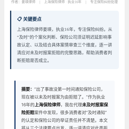
作者：
姜瑛律师
|
上海保险律师 · 执业16年
|
专注保险纠纷处理
📋 关键要点
上海保险律师姜瑛，执业16年，专注保险纠纷。从
“及时”的个案化判断、保险公司须证明迟延影响事
故认定、以及结合具体案情审查三个维度，逐一讲
清应对未及时报案拒赔的完整思路，帮助消费者判
断拒赔是否成立。
摘要：
“出了事故没第一时间通知保险公司，
现在被以未及时报案为由拒赔了。”作为执业
16年的
上海保险律师
，我在代理
未及时报案保
险拒赔
案件中发现，很多消费者对“及时通知”
的认定和保险公司的举证责任并不清楚。本文
将从三个法律要点出发，逐一讲清应对此类拒