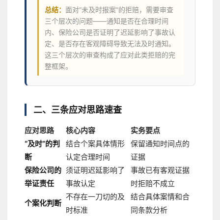
总结：
面对“未及时报案”的拒赔，需要审查
三个层次的问题——通知是否在合理时间
内、保险公司是否证明了迟延影响了事故认
定、是否存在客观障碍导致无法及时通知。
这三个层次的审查构成了应对此类拒赔的完
整框架。
二、三条应对思路速查
应对思路
核心内容
实务要点
“及时”的判
结合个案具体情形
保留通知时间点的
断
认定合理时间
证据
保险公司的
须证明迟延影响了
事故已有客观证据
举证责任
事故认定
时拒赔不成立
不存在一刀切的及
结合具体案情和合
个案化判断
时标准
同条款分析