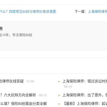
什么？四类常见纠纷与律师价值讲清楚
下一篇：
上海保险律
所
执业16年，专注保险纠纷
险律师在线答疑
上海保险律师：错过诉讼时
07-09
06-16
驳？六大抗辩方向全解析
上海保险律师：出了意外，
06-13
怎么填？保险纠纷案由分类全解
【最新】上海保险律师：起