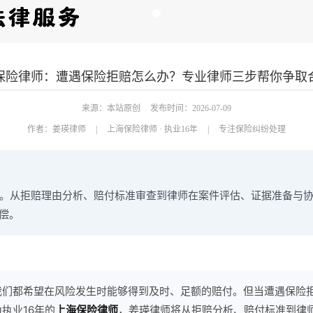
保险律师：遭遇保险拒赔怎么办？专业律师三步帮你争取
来源：本站原创
发布时间：2026-07-09
作者：
姜瑛律师
|
上海保险律师 · 执业16年
|
专注保险纠纷处理
纷。从拒赔理由分析、赔付标准审查到律师在案件评估、证据准备与
偿。
我们都希望在风险发生时能够得到及时、足额的赔付。但当遭遇保险
执业16年的
上海保险律师
，姜瑛律师将从拒赔分析、赔付标准到律