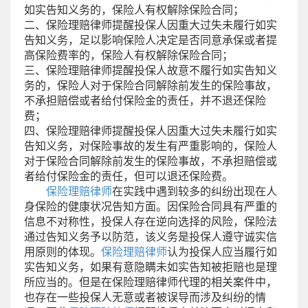
如实告知义务的，保险人有权解除保险合同；
二、保险理赔律师提醒投保人因重大过失未履行如实
告知义务，足以影响保险人决定是否同意承保或者提
高保险费率的，保险人有权解除保险合同；
三、保险理赔律师提醒投保人故意不履行如实告知义
务的，保险人对于保险合同解除前发生的保险事故，
不承担赔偿或者给付保险金的责任，并不退还保险
费；
四、保险理赔律师提醒投保人因重大过失未履行如实
告知义务，对保险事故的发生有严重影响的，保险人
对于保险合同解除前发生的保险事故，不承担赔偿或
者给付保险金的责任，但可以退还保险费。
保险理赔律师
在实践中遇到较多的纠纷出现在人
身保险的健康状况告知方面。因保险合同具有严重的
信息不对称性，投保人存在逆向选择的风险，保险法
通过告知义务予以防范，该义务是投保人遵守诚实信
用原则的体现。
保险理赔律师
认为投保人应当履行如
实告知义务，如果有意隐瞒未如实告知被拒赔也是理
所应当的。但是在保险理赔律师代理的相关案件中，
也存在一些投保人无意或者被误导而涉及纠纷的情