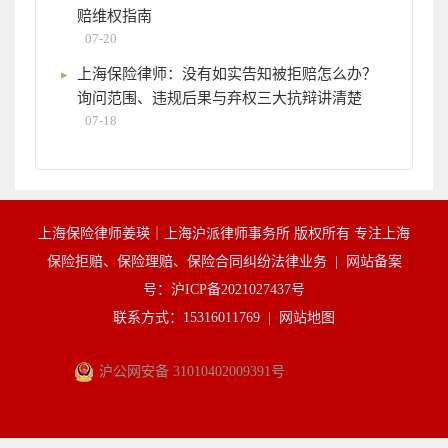
赔维权指南
07-20
上海保险律师：没有如实告知被拒赔怎么办？
询问范围、违规后果与弃权三大抗辩讲清楚
07-18
上海保险律师姜瑛｜上海沪派律师事务所 版权所有 专注上海
保险拒赔、保险理赔、保险合同纠纷法律业务 |
网站备案
号：沪ICP备2021027437号
联系方式：15316011769 |
网站地图
沪公网安备 31010402009391号