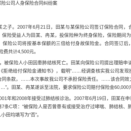
保险公司人身保险合同纠纷案
之子。2007年6月21日，田某与某保险公司签订保险合同
，保险受益人为田某、冉某，投保险种为终身保险，保险期间为
，保险公司将按基本保额的三倍给付身故保险金。合同签订后
险费共计4,500元。
23日，被保险人小田因患肺结核死亡。田某向保险公司提出理赔申请
具《拒绝给付保险金通知书》，载明“……经调查核实我公司发
合同条款，……本次事故我公司不承担保险责任。……该合同效
4元……”。田某、冉某遂诉至法院，要求保险公司赔付保险金60,000
001年和2008年接受过肺结核诊治。2007年6月19日，田某
7条C项：“被保险人是否曾患有或接受治疗过哮喘、肺结核、
小田均填写为“否”。