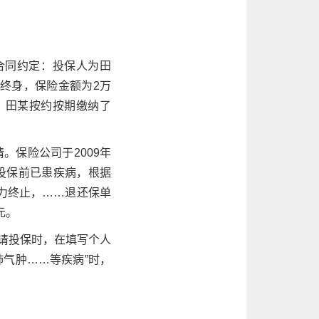
，合同约定：投保人为田
终身，保险金额为2万
，田某按约按期缴纳了
。保险公司于2009年
现投保前已患疾病，根据
力终止，……退还保单
元。
在申请投保时，在填写个人
肺气肿……等疾病”时，