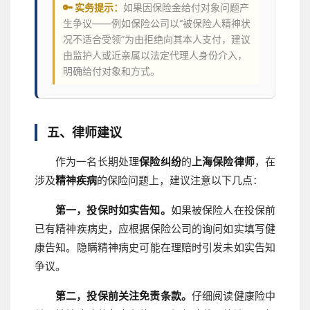
🔑 实务提示：
如果因保险金给付对象问题产
生争议——例如保险公司以“被保险人精神状
况不适合受领”为由拒绝向其本人支付，建议
由监护人或近亲属以法定代理人身份介入，
明确给付对象和方式。
五、律师建议
作为一名长期处理
保险纠纷
的
上海保险律师
，在
涉及
精神疾病
的保险问题上，建议注意以下几点：
第一，投保时如实告知。
如果被保险人在投保前
已有精神疾病史，应根据保险公司的询问如实填写健
康告知。隐瞒精神病史可能在理赔时引发未如实告知
争议。
第二，投保前关注免责条款。
仔细阅读健康险中