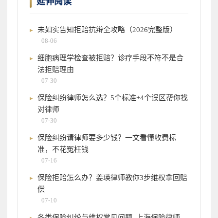
延伸阅读
未如实告知拒赔抗辩全攻略（2026完整版）
08-06
细胞病理学检查被拒赔？诊疗手段不符不是合
法拒赔理由
07-30
保险纠纷律师怎么选？5个标准+4个误区帮你找
对律师
07-30
保险纠纷请律师要多少钱？一文看懂收费标
准，不花冤枉钱
07-16
保险拒赔怎么办？姜瑛律师教你3步维权拿回赔
偿
07-10
各类保险纠纷与维权常见问题_上海保险律师