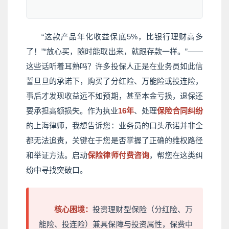
“这款产品年化收益保底5%，比银行理财高多
了！”“放心买，随时能取出来，就跟存款一样。”——
这些话听着耳熟吗？许多投保人正是在业务员如此信
誓旦旦的承诺下，购买了分红险、万能险或投连险，
事后才发现收益远不如预期，甚至本金亏损，退保还
要承担高额损失。作为执业
16年
、处理
保险合同纠纷
的上海律师，我想告诉您：业务员的口头承诺并非全
都无法追责，关键在于您是否掌握了正确的维权路径
和举证方法。启动
保险律师付费咨询
，帮您在这类纠
纷中寻找突破口。
核心困境：
投资理财型保险（分红险、万
能险、投连险）兼具保障与投资属性，保费中