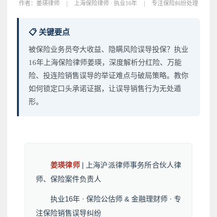
作者：
姜瑛律师
|
上海保险律师 · 执业16年
|
专注保险纠纷处理
📋 关键要点
被保险业务员夸大收益、隐瞒风险误导投保？执业
16年上海保险律师姜瑛，深度解析分红险、万能
险、投连险销售误导的举证难点与破局策略。教你
如何锁定口头承诺证据，让误导销售行为无处遁
形。
姜瑛律师
| 上海沪派律师事务所合伙人律
师、保险案件负责人
执业16年 · 保险公估师 & 金融理财师 · 专
注保险销售误导纠纷