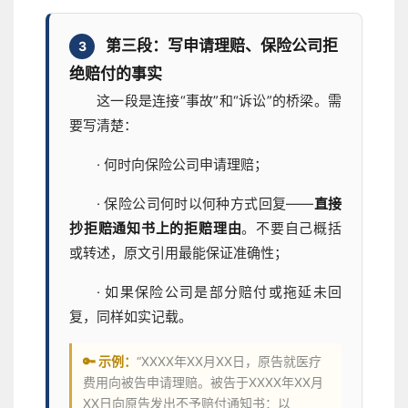
第三段：写申请理赔、保险公司拒
3
绝赔付的事实
这一段是连接“事故”和“诉讼”的桥梁。需
要写清楚：
· 何时向保险公司申请理赔；
· 保险公司何时以何种方式回复——
直接
抄拒赔通知书上的拒赔理由
。不要自己概括
或转述，原文引用最能保证准确性；
· 如果保险公司是部分赔付或拖延未回
复，同样如实记载。
🔑 示例：
“XXXX年XX月XX日，原告就医疗
费用向被告申请理赔。被告于XXXX年XX月
XX日向原告发出不予赔付通知书：以