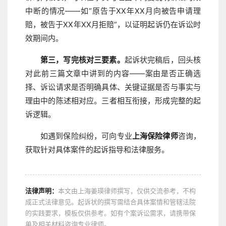
中断的情况——如“原告于XX年XX月向被告申请理
赔，被告于XX年XX月拒赔”，以证明起诉仍在诉讼时
效期间内。
第三，写完核对三要素。
起诉状完稿后，回头核
对此前三篇文章中讲到的内容——案由是否正确选
择、诉讼请求是否明确具体、关键证据是否与事实与
理由中的陈述相对应。三者相互衔接，形成完整的起
诉逻辑。
如遇到保险纠纷，可向专业
上海保险律师
咨询，
获取针对具体案件的起诉指导和法律服务。
法律声明：
本文由上海姜瑛律师撰写，仅供交流参考，不构
成正式法律意见。起诉状的撰写需结合具体案情和管辖法院
的实践要求，模板仅供参考。如有个案诉讼需求，请携带保
单及相关材料咨询专业律师。