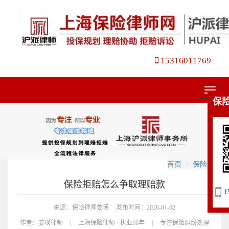
15316011769
菜
保
单
首页
保险理赔
保险拒赔怎么争取理赔款
1
来源：保险律师姜瑛
发布时间：2026-01-02
作者：
姜瑛律师
|
上海保险律师 · 执业16年
|
专注保险纠纷处理