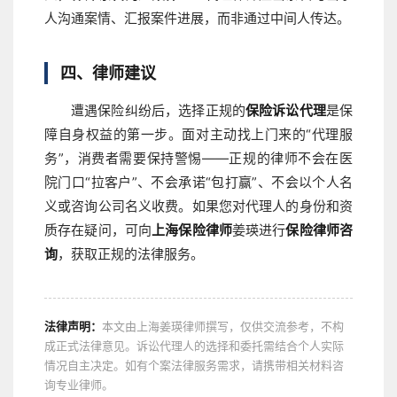
人沟通案情、汇报案件进展，而非通过中间人传达。
四、律师建议
遭遇保险纠纷后，选择正规的
保险诉讼代理
是保
障自身权益的第一步。面对主动找上门来的“代理服
务”，消费者需要保持警惕——正规的律师不会在医
院门口“拉客户”、不会承诺“包打赢”、不会以个人名
义或咨询公司名义收费。如果您对代理人的身份和资
质存在疑问，可向
上海保险律师
姜瑛进行
保险律师咨
询
，获取正规的法律服务。
法律声明：
本文由上海姜瑛律师撰写，仅供交流参考，不构
成正式法律意见。诉讼代理人的选择和委托需结合个人实际
情况自主决定。如有个案法律服务需求，请携带相关材料咨
询专业律师。