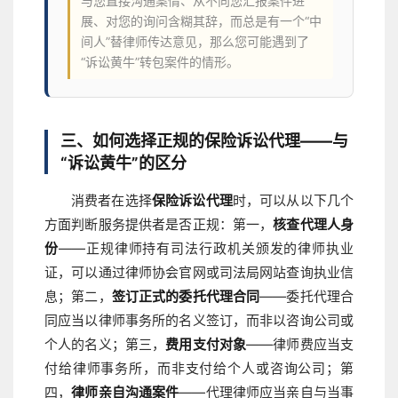
与您直接沟通案情、从不向您汇报案件进
展、对您的询问含糊其辞，而总是有一个“中
间人”替律师传达意见，那么您可能遇到了
“诉讼黄牛”转包案件的情形。
三、如何选择正规的保险诉讼代理——与
“诉讼黄牛”的区分
消费者在选择
保险诉讼代理
时，可以从以下几个
方面判断服务提供者是否正规：第一，
核查代理人身
份
——正规律师持有司法行政机关颁发的律师执业
证，可以通过律师协会官网或司法局网站查询执业信
息；第二，
签订正式的委托代理合同
——委托代理合
同应当以律师事务所的名义签订，而非以咨询公司或
个人的名义；第三，
费用支付对象
——律师费应当支
付给律师事务所，而非支付给个人或咨询公司；第
四，
律师亲自沟通案件
——代理律师应当亲自与当事