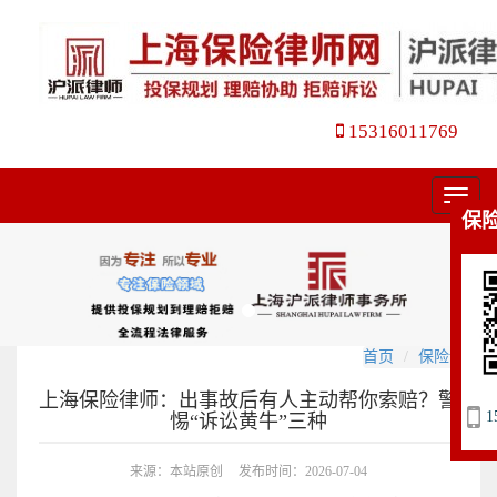
15316011769
菜
保
单
首页
保险诉讼
上海保险律师：出事故后有人主动帮你索赔？警
1
惕“诉讼黄牛”三种
来源：本站原创
发布时间：2026-07-04