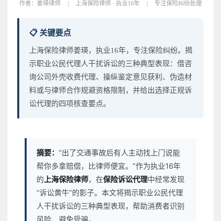
作者：
姜瑛律师
|
上海保险律师 · 执业16年
|
专注保险纠纷处理
📋 关键要点
上海保险律师姜瑛，执业16年，专注保险纠纷。揭
示职业公民代理人干扰诉讼的三种典型表现：借咨
询公司外壳收费代理、操纵鉴定意见获利、伪造材
料或与律师合作规避资格限制，并给出选择正规诉
讼代理的四项核查要点。
摘要：
“出了交通事故后有人主动找上门说能
帮你多拿赔偿，比律师便宜。”作为执业16年
的
上海保险律师
，在
保险诉讼代理
中经常发现
“诉讼黄牛”的影子。本文将揭示职业公民代理
人干扰诉讼的三种典型表现，帮助消费者识别
风险、避免受骗。