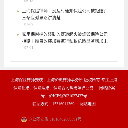
06-13
上海保险律师：没及时通知保险公司被拒赔？
三条应对思路讲清楚
07-09
家用保时捷改装驶入赛道起火被烧毁保险公司
拒赔｜擅自改装加赛道行驶致危险显著增加未
07-01
上海保险律师姜瑛｜上海沪派律师事务所 版权所有 专注上海
保险拒赔、保险理赔、保险合同纠纷法律业务 |
网站备案
号：沪ICP备2021027437号
联系方式：15316011769 |
网站地图
沪公网安备 31010402009391号