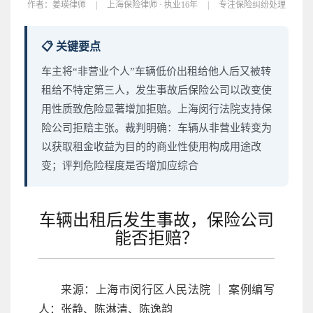
作者：
姜瑛律师
|
上海保险律师 · 执业16年
|
专注保险纠纷处理
📋 关键要点
车主将“非营业个人”车辆低价出租给他人后又被转
租给不特定第三人，发生事故后保险公司以改变使
用性质致危险显著增加拒赔。上海闵行法院支持保
险公司拒赔主张。裁判明确：车辆从非营业转变为
以获取租金收益为目的的商业性使用构成用途改
变；评判危险程度是否增加应综合
车辆出租后发生事故，保险公司
能否拒赔？
来源：上海市闵行区人民法院 ｜ 案例编写
人：张静、陈淋清、陈逸韵