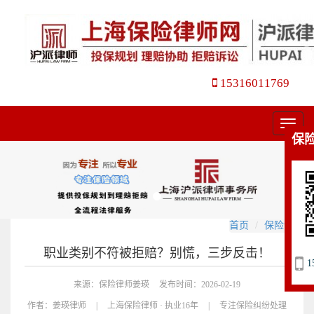
15316011769
菜
保
单
首页
保险诉讼
职业类别不符被拒赔？别慌，三步反击！
1
来源：保险律师姜瑛
发布时间：2026-02-19
作者：
姜瑛律师
|
上海保险律师 · 执业16年
|
专注保险纠纷处理