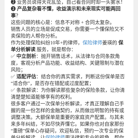
❷ 业务员说得天花乱坠，自己看合同时却一头雾水！
❸
产品复杂看不懂，收益演示和未来现实可能两回
事
？
这些问题的核心是：信息不对称 + 合同太复杂。
销售人员的立场是促成交易，你需要一个懂保险又不
卖保险的人帮你分析。
作为处理保险纠纷10年+的律师，
保险律师
姜瑛的
保
单分析解读
服务，就是帮你：
✅
中立剖析
：抛开销售话术，从法律与合同条款角
度，客观分析产品功能、收益结构、关键限制与潜在
风险；
✅
适配评估
：结合你的真实需求，判断这份保单是否
“适合你”，是否存在错配或过度配置；
✅ 条款解读：为你解读那些复杂的保险条款，让你清
清楚楚知道能够享有的权利。
很多客户通过一次保单分析解读，才真正理解自己手
握的是一份怎样的金融契约，从而做出明智的持有或
调整决策。大额保单是重要的家庭资产配置。与其未
来多年纠结，不如尽快弄懂它。如果你也对自家那份
“重磅”保单心存疑问，欢迎私信，预约一次专业的保
单分析解读。让
保险律师
用法律和专业的视角，帮你