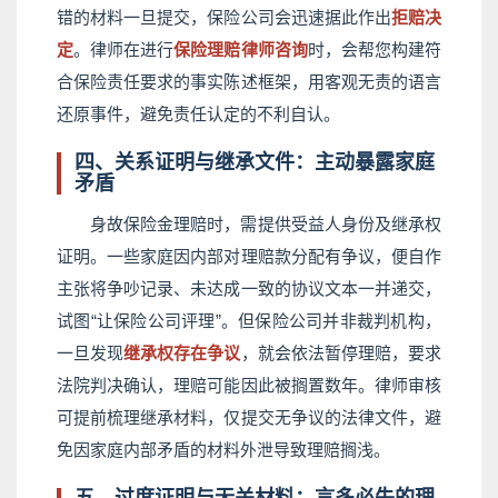
错的材料一旦提交，保险公司会迅速据此作出
拒赔决
定
。律师在进行
保险理赔律师咨询
时，会帮您构建符
合保险责任要求的事实陈述框架，用客观无责的语言
还原事件，避免责任认定的不利自认。
四、关系证明与继承文件：主动暴露家庭
矛盾
身故保险金理赔时，需提供受益人身份及继承权
证明。一些家庭因内部对理赔款分配有争议，便自作
主张将争吵记录、未达成一致的协议文本一并递交，
试图“让保险公司评理”。但保险公司并非裁判机构，
一旦发现
继承权存在争议
，就会依法暂停理赔，要求
法院判决确认，理赔可能因此被搁置数年。律师审核
可提前梳理继承材料，仅提交无争议的法律文件，避
免因家庭内部矛盾的材料外泄导致理赔搁浅。
五、过度证明与无关材料：言多必失的理