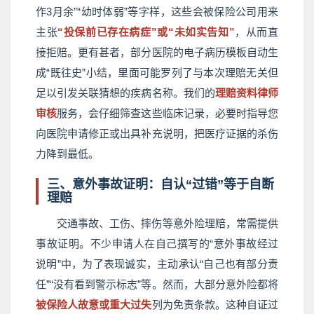
作3月余”“幼时体弱”等字样，这些会被保险公司用来
主张
“投保前已存在病症”或“未如实告知”
，从而直
接拒赔。更有甚者，部分医院的电子病历模板自动生
成“既往史”小结，里面可能罗列了与本次理赔无关但
足以引发关联猜想的疾病名称。我们的
理赔资料律师
审核
服务，会仔细筛查这些临床记录，必要时指导您
向医院申请修正或出具补充说明，把医疗证据的杀伤
力降到最低。
三、意外事故证明：自认“过错”等于自断
理赔
交通事故、工伤、摔伤等意外险理赔，常需提供
事故证明。不少申请人在自己撰写的“意外事故经过
说明”中，为了表现诚实，主动承认“自己也有部分责
任”“没有看到警示标志”等。然而，大部分意外险都将
被保险人故意或重大过失
列为免责条款。这种自证过