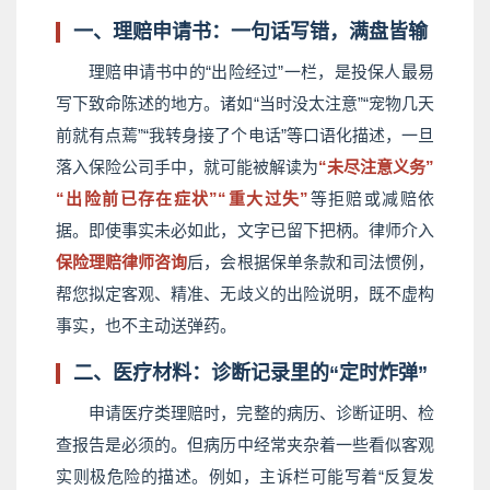
一、理赔申请书：一句话写错，满盘皆输
理赔申请书中的“出险经过”一栏，是投保人最易
写下致命陈述的地方。诸如“当时没太注意”“宠物几天
前就有点蔫”“我转身接了个电话”等口语化描述，一旦
落入保险公司手中，就可能被解读为
“未尽注意义务”
“出险前已存在症状”“重大过失”
等拒赔或减赔依
据。即使事实未必如此，文字已留下把柄。律师介入
保险理赔律师咨询
后，会根据保单条款和司法惯例，
帮您拟定客观、精准、无歧义的出险说明，既不虚构
事实，也不主动送弹药。
二、医疗材料：诊断记录里的“定时炸弹”
申请医疗类理赔时，完整的病历、诊断证明、检
查报告是必须的。但病历中经常夹杂着一些看似客观
实则极危险的描述。例如，主诉栏可能写着“反复发