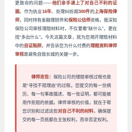
更致命的问题——
他们亲手递上了对自己不利的证
据
。作为执业
16年
、处理纠纷超
300件
的
上海保险律
师
，同时持有金融理财师和
保险公估师
资格，我深知
保险公司审核理赔材料时，不仅要看“缺什么”，更在
找“多出什么”。今天这篇文章，就为您揭开理赔材料
中的
自证陷阱
，并告诉您为什么付费的
理赔资料律师
审核
是避免自毁长城的关键一步。
律师忠告：
保险公司的理赔审核过程也是
是“寻找不赔理由”的过程。您提交的每一份病
历、每一句事故描述、每一张证明，都可能被
用作拒赔的依据。律师审核的价值，就在于帮
您识别和过滤这些
对自己不利的材料
，确保提
交的每一页纸都在主张权利，而非否定权利。