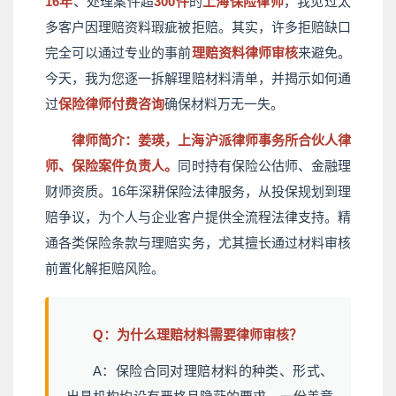
16年
、处理案件超
300件
的
上海保险律师
，我见过太
多客户因理赔资料瑕疵被拒赔。其实，许多拒赔缺口
完全可以通过专业的事前
理赔资料律师审核
来避免。
今天，我为您逐一拆解理赔材料清单，并揭示如何通
过
保险律师付费咨询
确保材料万无一失。
律师简介：姜瑛，上海沪派律师事务所合伙人律
师、保险案件负责人。
同时持有保险公估师、金融理
财师资质。16年深耕保险法律服务，从投保规划到理
赔争议，为个人与企业客户提供全流程法律支持。精
通各类保险条款与理赔实务，尤其擅长通过材料审核
前置化解拒赔风险。
Q：为什么理赔材料需要律师审核？
A：保险合同对理赔材料的种类、形式、