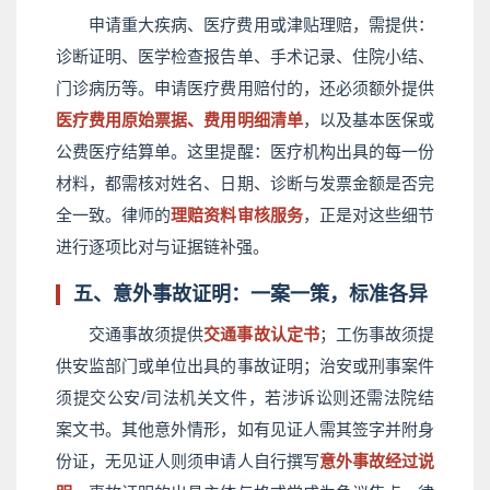
申请重大疾病、医疗费用或津贴理赔，需提供：
诊断证明、医学检查报告单、手术记录、住院小结、
门诊病历等。申请医疗费用赔付的，还必须额外提供
医疗费用原始票据、费用明细清单
，以及基本医保或
公费医疗结算单。这里提醒：医疗机构出具的每一份
材料，都需核对姓名、日期、诊断与发票金额是否完
全一致。律师的
理赔资料审核服务
，正是对这些细节
进行逐项比对与证据链补强。
五、意外事故证明：一案一策，标准各异
交通事故须提供
交通事故认定书
；工伤事故须提
供安监部门或单位出具的事故证明；治安或刑事案件
须提交公安/司法机关文件，若涉诉讼则还需法院结
案文书。其他意外情形，如有见证人需其签字并附身
份证，无见证人则须申请人自行撰写
意外事故经过说