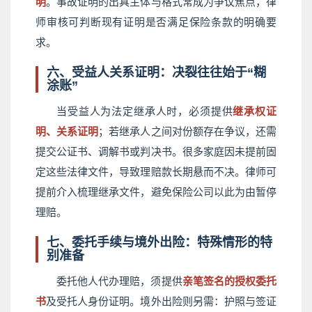
明
。事故证明的出具主体与格式常成为争议焦点，律
师审核可判断现有证明是否满足保险条款的明确要
求。
六、受益人关系证明：决裂往往始于“糊
涂账”
当受益人为法定继承人时，必须提供
继承权证
明、关系证明
；若继承人之间对份额存在争议，还需
提交公证书、调解书或判决书。很多家庭因未提前固
定这些法律文件，导致理赔款长期悬而不决。律师可
提前介入梳理继承文件，避免保险公司以此为由暂停
理赔。
七、委托手续与境外出险：特殊情形的特
别准备
委托他人代办理赔，须提供
亲笔签名的授权委托
书
及受托人身份证明。境外出险则另需：护照与签证