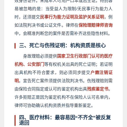
效身份证件。未成年人可用户口本或出生证。特别容
易被忽略的是：当受益人为限制/无民事行为能力人
时，还须提交
民事行为能力证明及监护关系证明
，例
如法院判决书或公证文件。律师在
保险理赔律师咨询
中，会精准判断您的案件是否需补齐这些隐性材料。
三、死亡与伤残证明：机构资质是核心
身故理赔必须提供
国家卫生行政部门认可的医疗
机构、公安部门
等有权机关出具的死亡证明；若证明
出具机构不符合要求，则必须同步提交
户籍注销证
明
。宣告死亡案件须提供法院判决书。伤残理赔则需
由保险合同指定或认可的鉴定机构出具
残疾鉴定书
。
许多拒赔正是因为鉴定机构不在保险人认可名单内，
律师可协助确认机构资质并指导重新鉴定。
四、医疗材料：最容易因“不齐全”被反复
退回