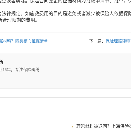
更或者解除。保险合同变更的证据材料为批改申请书、批单。保
法律规定。如施救费用的目的是避免或者减少被保险人依据保险
时所合理预期的费用。
据材料？四类核心证据清单
下一篇：
保险理赔律师咨
所
执业16年，专注保险纠纷
理赔材料被退回？上海保险