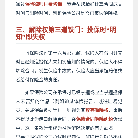
通过
保险律师付费咨询
，我会帮您精确计算合同成立
时间与出险时间，判断保险公司是否已丧失解除权。
三、解除权第三道铁门：投保时“明
知”即失权
《保险法》第十六条第六款：
保险人在合同订立
时已经知道投保人未如实告知的情况的，保险人不得
解除合同；发生保险事故的，保险人应当承担赔偿或
者给付保险金的责任。
如果保险公司在承保时已经掌握或应当掌握投保
人未告知的信息（例如通过体检报告、既往理赔记
录、关联保单数据等），则视为其
放弃解除权
，事后
不得以此为借口解除合同。在
保险合同解除纠纷
诉讼
中，这一条款常常成为推翻解除决定的有力武器——
只要证明保险公司承保时已知情，解除行为就站不住