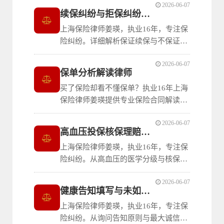
2026-06-07
写投保文件、理性选择保险产品到利用
续保纠纷与拒保纠纷应对指南
犹豫期进行保单分析解读，提供完整的
上海保险律师姜瑛，执业16年，专注保
应对策略与维权路径。帮助消费者在遭
险纠纷。详细解析保证续保与不保证续
遇销售误导时有效维护合法权益。
保的核心区别，讲清短期健康险续保中
2026-06-07
的常见纠纷类型和应对策略，帮助消费
保单分析解读律师
者在投保时识别条款陷阱，在遭遇拒保
买了保险却看不懂保单？执业16年上海
纠纷时找到有效的维权方向。
保险律师姜瑛提供专业保险合同解读分
析服务，逐条拆解条款，精准评估风
2026-06-07
险，帮您在投保前和理赔前看清合同真
高血压投保核保理赔指南
相，避免退保损失与拒赔陷阱。
上海保险律师姜瑛，执业16年，专注保
险纠纷。从高血压的医学分级与核保规
则出发，系统讲解不同级别高血压患者
2026-06-07
如何选择意外险、防癌险等合适产品，
健康告知填写与未如实告知应对
以及健康告知填写要点与理赔注意事
上海保险律师姜瑛，执业16年，专注保
项，帮助高血压患者顺利投保。
险纠纷。从询问告知原则与最大诚信原