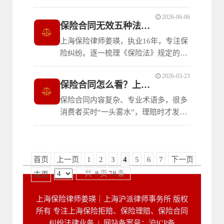
则出发，讲解健康告知的核心填写技
2026-06-06
巧、常见误区、未如实告知的法律后果
保险合同无效五种法定情形
与应对策略，帮助投保人在保障自身权
上海保险律师姜瑛，执业16年，专注保
益的前提下顺利获得保险保障。
险纠纷。逐一梳理《保险法》规定的保
险合同无效五种情形：不具有保险利
2026-03-23
益、为无民事行为能力人投保死亡险、
保险合同怎么看？上海保险律师姜瑛教你三步
死亡保险未经被保险人同意、超额保险
保险合同内容复杂、专业术语多，很多
及无保险风险合同，帮助消费者识别合
消费者买时“一头雾水”，理赔时才发现
同效力问题。
“这也不赔、那也不赔”。那么，保险合
同究竟应该怎么看？上海保险律师姜
瑛，处理过大量保险合同纠纷案件，结
首页
上一页
1
2
3
4
5
6
7
下一页
合实战经验告诉你：看懂合同，关键看
三点——保险责任、免责条款、关键时
共
8
页
78
条
末页
上海保险律师姜瑛｜上海沪派律师事务所 版权
所有 专注上海保险拒赔、保险理赔、保险合同
纠纷法律业务 |
网站备案号：沪ICP备