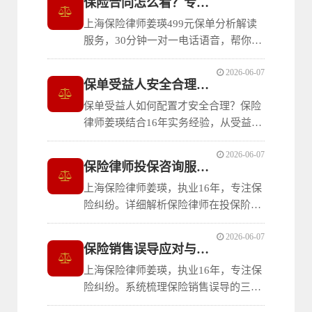
保险合同怎么看？专业律师保单分析解读
上海保险律师姜瑛499元保单分析解读
服务，30分钟一对一电话语音，帮你彻
底看懂保险合同，识别理赔风险，规避
2026-06-07
保险陷阱。
保单受益人安全合理配置指南
保单受益人如何配置才安全合理？保险
律师姜瑛结合16年实务经验，从受益人
权利属性、指定方式、常见误区等维
2026-06-07
度，提供专业法律建议，帮助投保人实
保险律师投保咨询服务详解
现保险金的精准定向与家庭财富安全传
上海保险律师姜瑛，执业16年，专注保
承。电话/微信：15316011769
险纠纷。详细解析保险律师在投保阶段
提供的专业法律服务：从保险条款解
2026-06-07
读、免责条款告知，到参与投保谈判、
保险销售误导应对与维权指南
全程投保指导。同时对比互联网、代理
上海保险律师姜瑛，执业16年，专注保
人、银保等不同投保渠道的特点与风
险纠纷。系统梳理保险销售误导的三种
险，帮助保险消费者理解专业投保咨询
常见类型及对应的法律后果，从如实填
的价值