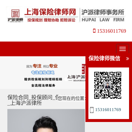
15316011769
菜
单
保险律师微信
保险合同_投保顾问_保单分析_保险规划_姜瑛律师
您现在的位置：
主页
>
保险合同
>
_上海沪派律所
15316011769