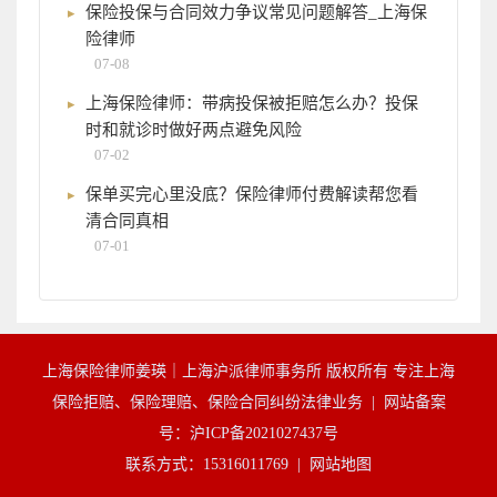
保险投保与合同效力争议常见问题解答_上海保
险律师
07-08
上海保险律师：带病投保被拒赔怎么办？投保
时和就诊时做好两点避免风险
07-02
保单买完心里没底？保险律师付费解读帮您看
清合同真相
07-01
上海保险律师姜瑛｜上海沪派律师事务所 版权所有 专注上海
保险拒赔、保险理赔、保险合同纠纷法律业务 |
网站备案
号：沪ICP备2021027437号
联系方式：15316011769 |
网站地图