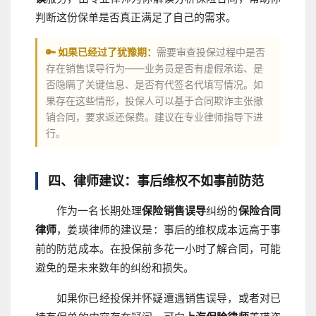
判断这份保单是否真正满足了自己的需求。
🔑 如果已经过了犹豫期：
需要审查投保过程中是否
存在销售误导行为——业务员是否有虚假承诺、是
否隐瞒了关键信息、是否有代签名代填写情况。如
果存在这些情形，投保人可以基于合同欺诈主张撤
销合同，要求返还保费。建议在专业律师指导下进
行。
四、律师建议：事后维权不如事前防范
作为一名长期处理
保险销售误导
纠纷的
保险合同
律师
，姜瑛律师的建议是：事后的维权成本远高于事
前的防范成本。在投保前多花一小时了解合同，可能
避免的是未来数年的纠纷和损失。
如果你已经投保并怀疑遭遇销售误导，或者对已