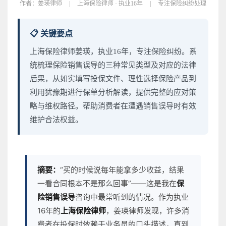
作者：
姜瑛律师
|
上海保险律师 · 执业16年
|
专注保险纠纷处理
📋 关键要点
上海保险律师姜瑛，执业16年，专注保险纠纷。系
统梳理保险销售误导的三种常见类型及对应的法律
后果，从如实填写投保文件、理性选择保险产品到
利用犹豫期进行保单分析解读，提供完整的应对策
略与维权路径。帮助消费者在遭遇销售误导时有效
维护合法权益。
摘要：
“买的时候说每年能拿多少收益，结果
一看合同根本不是那么回事”——这是我在
保
险销售误导
咨询中最常听到的情况。作为执业
16年的
上海保险律师
，姜瑛律师发现，许多消
费者在投保时依赖于业务员的口头描述，直到