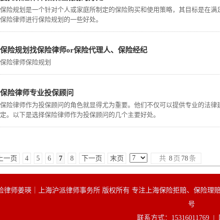
保险规划是一个针对个人或家庭所制定的保险购买和使用策略，其目标是在满
保险律师进行保险规划的一些好处。
保险规划找保险律师or保险代理人、保险经纪
保险律师保险规划
保险律师专业投保顾问
保险律师作为投保顾问的角色就显得尤为重要。他们不仅可以提供专业的法律
定。以下是选择保险律师作为投保顾问的几个主要好处。
上一页
4
5
6
7
8
下一页
末页
共
8
页
78
条
险律师姜瑛｜上海沪派律师事务所 版权所有 专注上海保险拒赔、保险理
号
联系方式：15316011769 |