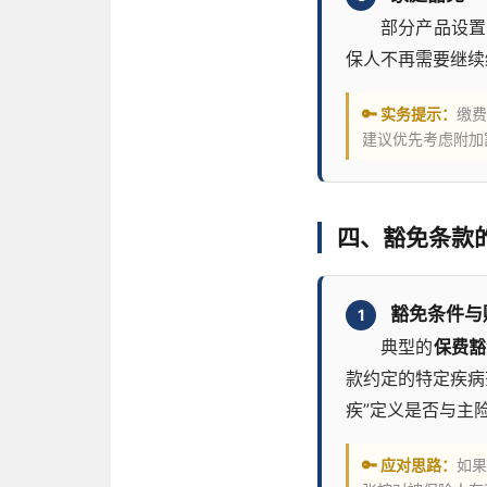
部分产品设置
保人不再需要继续
🔑 实务提示：
缴费
建议优先考虑附加
四、豁免条款
豁免条件与
1
典型的
保费豁
款约定的特定疾病
疾”定义是否与主
🔑 应对思路：
如果