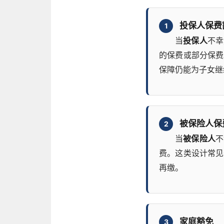
投保人保费
1
当
投保人
不幸
的保费或部分保费
保障仍能为子女继
被保险人保
2
当
被保险人
不
费。这类设计常见
再缴。
家庭豁免
3