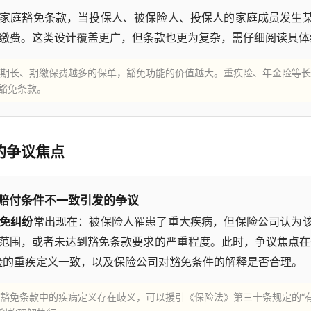
家庭豁免条款，当投保人、被保险人、投保人的家庭成员发生
缴费。这类设计覆盖更广，但条款也更为复杂，需仔细阅读具体
期长、期缴保费越多的保单，豁免功能的价值越大。重疾险、年金险等长
豁免条款。
的争议焦点
赔付条件不一致引发的争议
免纠纷
常出现在：被保险人罹患了重大疾病，但保险公司认为
范围，或者未达到豁免条款要求的严重程度。此时，争议焦点在
险的重疾定义一致，以及保险公司对豁免条件的解释是否合理。
豁免条款中的疾病定义存在歧义，可以援引《保险法》第三十条规定的“有