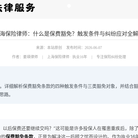
海保险律师：什么是保费豁免？触发条件与纠纷应对全
来源：本站原创
发布时间：2026-06-07
作者：
姜瑛律师
|
上海保险律师 · 执业16年
|
专注保险纠纷处理
纷。详细解析保费豁免条款的四种触发条件与三类豁免对象，并结合
思路。
疾，以后保费还要继续交吗？”这可能是许多投保人在罹患重疾后，除
中的
保费豁免条款
，正是为解决这一后顾之忧而设计的。作为执业16