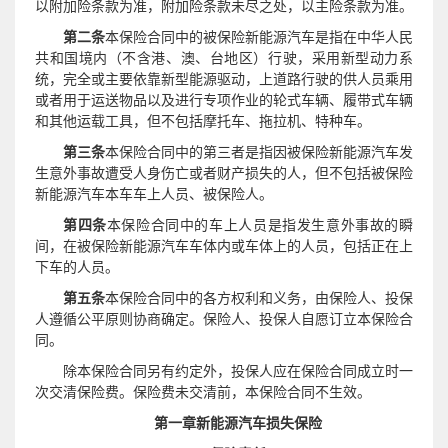
以附加险条款为准，附加险条款未尽之处，以主险条款为准。
第二条
本保险合同中的被保险新能源汽车是指在中华人民
共和国境内（不含港、澳、台地区）行驶，采用新型动力系
统，完全或主要依靠新型能源驱动，上道路行驶的供人员乘用
或者用于运送物品以及进行专项作业的轮式车辆、履带式车辆
和其他运载工具，但不包括摩托车、拖拉机、特种车。
第三条
本保险合同中的第三者是指因被保险新能源汽车发
生意外事故遭受人身伤亡或者财产损失的人，但不包括被保险
新能源汽车本车车上人员、被保险人。
第四条
本保险合同中的车上人员是指发生意外事故的瞬
间，在被保险新能源汽车车体内或车体上的人员，包括正在上
下车的人员。
第五条
本保险合同中的各方权利和义务，由保险人、投保
人遵循公平原则协商确定。保险人、投保人自愿订立本保险合
同。
除本保险合同另有约定外，投保人应在保险合同成立时一
次交清保险费。保险费未交清前，本保险合同不生效。
第一章新能源汽车损失保险