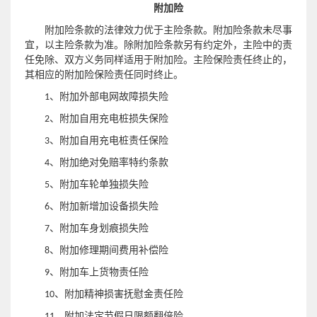
附加险
附加险条款的法律效力优于主险条款。附加险条款未尽事
宜，以主险条款为准。除附加险条款另有约定外，主险中的责
任免除、双方义务同样适用于附加险。主险保险责任终止的，
其相应的附加险保险责任同时终止。
1、附加外部电网故障损失险
充电桩损失保险
2、附加自用
充电桩责任保险
3、附加自用
、附加绝对免赔率特约条款
4
、附加车轮单独损失险
5
、附加新增加设备损失险
6
、附加车身划痕损失险
7
、附加修理期间费用补偿险
8
、附加车上货物责任险
9
、附加精神损害抚慰金责任险
10
、附加法定节假日限额翻倍险
11