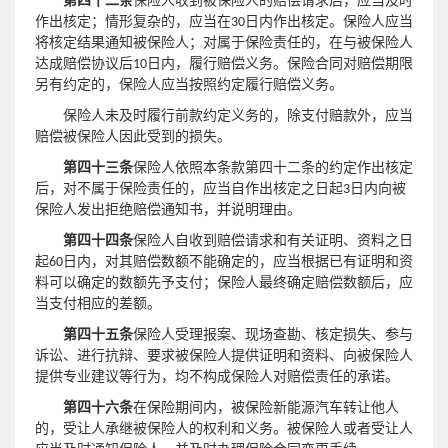
第四十二条
保险人收到被保险人的赔偿请求后，应当及时
作出核定；情形复杂的，应当在30日内作出核定。保险人应当
将核定结果通知被保险人；对属于保险责任的，在与被保险人
达成赔偿协议后10日内，履行赔偿义务。保险合同对赔偿期限
另有约定的，保险人应当按照约定履行赔偿义务。
保险人未及时履行前款约定义务的，除支付赔款外，应当
赔偿被保险人因此受到的损失。
第四十三条
保险人依照本条款第四十二条的约定作出核定
后，对不属于保险责任的，应当自作出核定之日起3日内向被
保险人发出拒绝赔偿通知书，并说明理由。
第四十四条
保险人自收到赔偿请求和有关证明、资料之日
起60日内，对其赔偿数额不能确定的，应当根据已有证明和资
料可以确定的数额先予支付；保险人最终确定赔偿数额后，应
当支付相应的差额。
第四十五条
保险人受理报案、现场查勘、核定损失、参与
诉讼、进行抗辩、要求被保险人提供证明和资料、向被保险人
提供专业建议等行为，均不构成保险人对赔偿责任的承诺。
第四十六条
在保险期间内，被保险新能源汽车转让他人
的，受让人承继被保险人的权利和义务。被保险人或者受让人