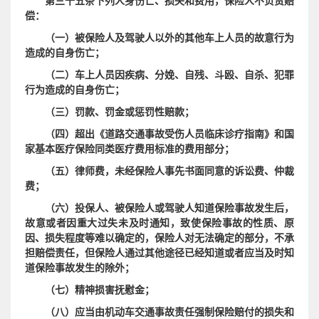
第三十五条下列人身伤亡、损失和费用，保险人不负责赔
偿：
（一）被保险人及驾驶人以外的其他车上人员的故意行为
造成的自身伤亡；
（二）车上人员因疾病、分娩、自残、斗殴、自杀、犯罪
行为造成的自身伤亡；
（三）罚款、罚金或惩罚性赔款；
（四）超出《道路交通事故受伤人员临床诊疗指南》和国
家基本医疗保险同类医疗费用标准的费用部分；
（五）律师费，未经保险人事先书面同意的诉讼费、仲裁
费；
（
六
）投保人、被保险人或驾驶人知道保险事故发生后，
故意或者因重大过失未及时通知，致使保险事故的性质、原
因、损失程度等难以确定的，保险人对无法确定的部分，不承
担赔偿责任，但保险人通过其他途径已经知道或者应当及时知
道保险事故发生的除外；
（七）精神损害抚慰金；
（八）应当由机动车交通事故责任强制保险赔付的损失和