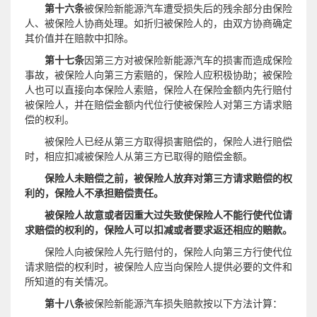
第十六条
被保险新能源汽车遭受损失后的残余部分由保险
人、被保险人协商处理。如折归被保险人的，由双方协商确定
其价值并在赔款中扣除。
第十七条
因第三方对被保险新能源汽车的损害而造成保险
事故，被保险人向第三方索赔的，保险人应积极协助；被保险
人也可以直接向本保险人索赔，保险人在保险金额内先行赔付
被保险人，并在赔偿金额内代位行使被保险人对第三方请求赔
偿的权利。
被保险人已经从第三
方
取得损害赔偿的，保险人
进行
赔偿
时，相应扣减被保险人从第三
方
已取得的赔偿金额。
保险人未赔偿之前，被保险人放弃对第三方请求赔偿的权
利的，保险人不承担赔偿责任。
被保险人故意或者因重大过失致使保险人不能行使代位请
求赔偿的权利的，保险人可以扣减或者要求返还相应的赔款。
保险人向被保险人先行赔付的，保险人向第三方行使代位
请求赔偿的权利时，被保险人应当向保险人提供必要的文件和
所知道的有关情况。
第十八条
被保险新能源汽车损失赔款按以下方法计算：