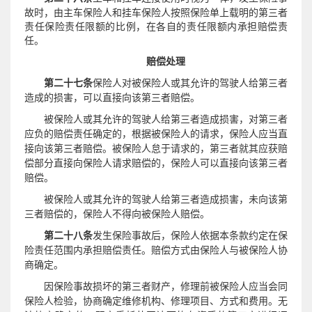
故时，由主车保险人和挂车保险人按照保险单上载明的第三者
责任保险责任限额的比例，在各自的责任限额内承担赔偿责
任。
赔偿处理
或其允许的驾驶人
第二十七条
保险人对被保险人
给第三者
造成的损害，可以直接向该第三者赔偿。
或其允许的驾驶人
被保险人
给第三者造成损害，对第三者
应负的赔偿责任确定的，根据被保险人的请求，保险人应当直
接向该第三者赔偿。被保险人怠于请求的，第三者就其应获赔
的，保险人可以直接向该第三者
偿部分直接向保险人请求赔偿
赔偿
。
或其允许的驾驶人
被保险人
给第三者造成损害，未向该第
三者赔偿的，保险人不得向被保险人赔偿。
第二十八条
发生保险事故后，保险人依据本条款约定在保
险责任范围内承担赔偿责任。赔偿方式由保险人与被保险人协
商确定。
因保险事故损坏的第三者财产，修理前被保险人应当会同
保险人检验，协商确定维修机构、修理项目、方式和费用。无