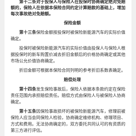
第十二条
对于投保人与保险人在投保时协商确定绝对免赔
额的，保险人在依据本保险合同约定计算赔款的基础上，增加
每次事故绝对免赔额。
保险金额
第十三条
保险金额按投保时被保险新能源汽车的实际价值
确定。
投保时被保险新能源汽车的实际价值由投保人与保险人根
据投保时的新车购置价减去折旧金额后的价格协商确定或其他
市场公允价值协商确定。
折旧金额
可
根据本保险合同列明的
参考
折旧系数表
确定。
赔偿处理
第十四条
发生保险事故后，保险人依据本条款约定在保险
责任范围内承担赔偿责任。赔偿方式由保险人与被保险人协商
确定。
第十五条
因保险事故损坏的被保险新能源汽车，修理前被
保险人应当会同保险人检验，协商确定维修机构、修理项目、
方式和费用。无法协商确定的，双方委托共同认可的有资质的
第三方进行评估。