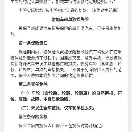
主险的约定计算赔款后，扣减本特约条款约定的免赔。即：
主险实际赔款
按主险约定计算的赔款×（
绝对免赔率）
=
1-
附加车轮单独损失险
投保了新能源汽车损失保险的新能源汽车，可投保本附加
险。
第一条保险责任
保险期间内，被保险人或被保险新能源汽车驾驶人在使用
被保险新能源汽车过程中，因自然灾害、意外事故，导致被保
险新能源汽车未发生其他部位的损失，仅有车轮（含轮胎、轮
毂、轮毂罩）单独的直接损失，且不属于免除保险人责任的范
围，保险人依照本附加险合同的约定负责赔偿。
第二条责任免除
（一）车轮（含轮胎、轮毂、轮毂罩）的自然磨损、朽
蚀、腐蚀、故障、本身质量缺陷；
（二）未发生全车盗抢，仅车轮单独丢失。
第三条保险金额
保险金额由投保人和保险人在投保时协商确定。