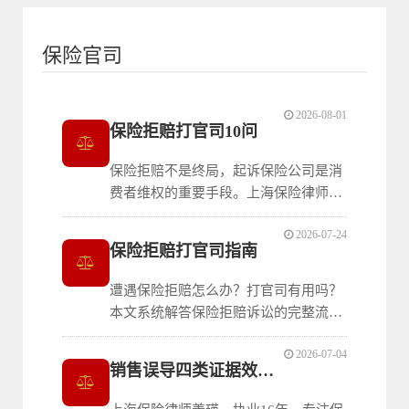
保险官司
2026-08-01
保险拒赔打官司10问
保险拒赔不是终局，起诉保险公司是消
费者维权的重要手段。上海保险律师姜
瑛系统整理10大核心问题：起诉完整流
2026-07-24
程、是否需要请律师、诉讼费律师费鉴
保险拒赔打官司指南
定费构成、四类核心证据、管辖法院选
择、案由填写规范、投诉与诉讼对比、
遭遇保险拒赔怎么办？打官司有用吗？
胜诉率数据分析、五大拒赔理由拆解、
本文系统解答保险拒赔诉讼的完整流
律师选择四大
程、诉讼费律师费鉴定费计算、证据材
2026-07-04
料清单、律师选择方法、未如实告知及
销售误导四类证据效力解析
免责条款抗辩、维权途径对比、胜诉关
键因素等10个核心问题，附上海保险律