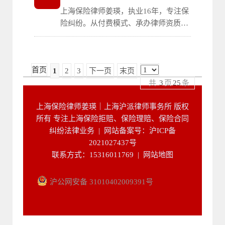
定律师费由败诉方承担。
上海保险律师姜瑛，执业16年，专注保
险纠纷。从付费模式、承办律师资质验
证、服务阶段三个维度，讲清比较律师
费前需要确认的关键要点，帮助消费者
在找打保险官司律师时不被价格迷惑、
首页
1
2
3
下一页
末页
选对真正合适的律师。
共
3
页
25
条
上海保险律师姜瑛｜上海沪派律师事务所 版权
所有 专注上海保险拒赔、保险理赔、保险合同
纠纷法律业务 |
网站备案号：沪ICP备
2021027437号
联系方式：15316011769 |
网站地图
沪公网安备 31010402009391号