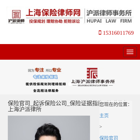
15316011769
菜
单
保险官司_起诉保险公司_保险证据指南_姜瑛律师_
您现在的位置：
上海沪派律所
主页
>
保险官司