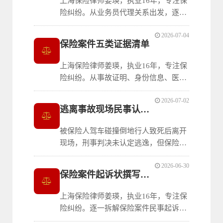
上海保险律师姜瑛，执业16年，专注保
师姜瑛的专业建议。
险纠纷。从业务员代理关系出发，逐一
讲清销售误导案件中四类证据的举证规
2026-07-04
则：投保人单方陈述通常不被支持、录
保险案件五类证据清单
音证据参照证人证言、业务员书面承诺
效力优先、证人出庭需综合审查。
上海保险律师姜瑛，执业16年，专注保
险纠纷。从事故证明、身份信息、医学
资料、人伤调查和伤残鉴定五大类逐一
2026-07-02
梳理保险案件需要收集的核心证据，并
逃离事故现场民事认定裁判规则
附各类材料的证明目的与实务注意事
项，帮助当事人在起诉前做到材料齐
被保险人驾车碰撞倒地行人致死后离开
全。
现场，刑事判决未认定逃逸，但保险公
司以“逃离事故现场”为由拒赔商业三者
2026-06-30
险。上海二中院终审支持保险公司拒
保险案件起诉状撰写指南
赔。裁判明确：刑法“逃逸”与保险条款
“逃离”对主观认知证明的内容和标准不
上海保险律师姜瑛，执业16年，专注保
同，保险条款中“逃离”仅要求当事人知
险纠纷。逐一拆解保险案件民事起诉状
道发生
三大板块的撰写要点：原被告信息、诉