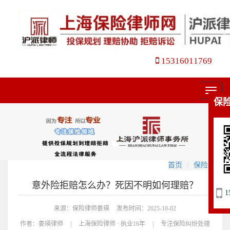
15316011769
菜
保
单
首页
保险官司
意外险拒赔怎么办？死因不明如何理赔？
1
来源：保险律师姜瑛
发布时间：2025-10-02
作者：
姜瑛律师
|
上海保险律师 · 执业16年
|
专注保险纠纷处理