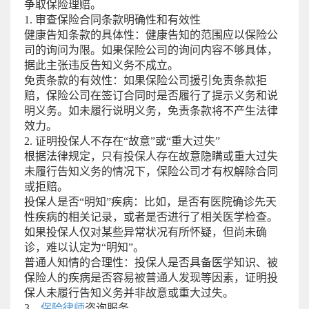
争取保险理赔。
1. 审查保险合同条款明确性和有效性
健康告知条款的具体性：健康告知的范围应以保险公
司的询问为限。如果保险公司的询问内容不够具体，
据此主张违反告知义务不成立。
免责条款的有效性：如果保险公司援引免责条款拒
赔，保险公司在签订合同时是否履行了提示义务和说
明义务。如未履行说明义务，免责条款将不产生法律
效力。
2. 证明投保人不存在“故意”或“重大过失”
根据法律规定，只有投保人存在故意隐瞒或重大过失
未履行告知义务的情况下，保险公司才有权解除合同
或拒赔。
投保人是否“明知”疾病：比如，是否有医院确诊先天
性疾病的相关记录，或者是否进行了相关医学检查。
如果投保人仅对某些异常状况有所怀疑，但尚未确
诊，难以认定为“明知”。
普通人知情的合理性：投保人是否具备医学知识、被
保险人的疾病是否容易被普通人发现等因素，证明投
保人未履行告知义务并非故意或重大过失。
3、
保险律师
咨询服务