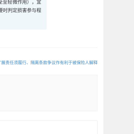
完全至轻微作用），宜
要时判定损害参与程
扩展责任须履行、隔离条款争议作有利于被保险人解释