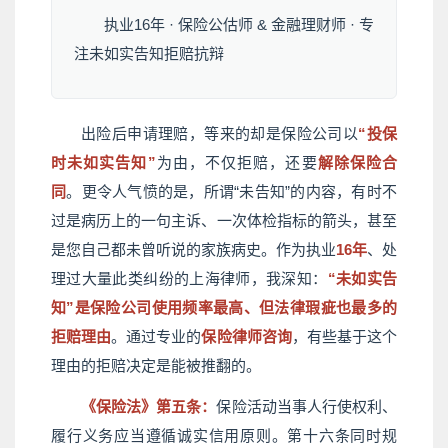
执业16年 · 保险公估师 & 金融理财师 · 专
注未如实告知拒赔抗辩
出险后申请理赔，等来的却是保险公司以
“投保
时未如实告知”
为由，不仅拒赔，还要
解除保险合
同
。更令人气愤的是，所谓“未告知”的内容，有时不
过是病历上的一句主诉、一次体检指标的箭头，甚至
是您自己都未曾听说的家族病史。作为执业
16年
、处
理过大量此类纠纷的上海律师，我深知：
“未如实告
知”是保险公司使用频率最高、但法律瑕疵也最多的
拒赔理由
。通过专业的
保险律师咨询
，有些基于这个
理由的拒赔决定是能被推翻的。
《保险法》第五条：
保险活动当事人行使权利、
履行义务应当遵循诚实信用原则。第十六条同时规