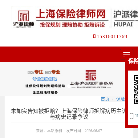
15316011769
菜
保
单
首页
保险咨询
未如实告知被拒赔？上海保险律师拆解病历主诉
1
与病史记录争议
来源：本站原创
发布时间：2026-06-07