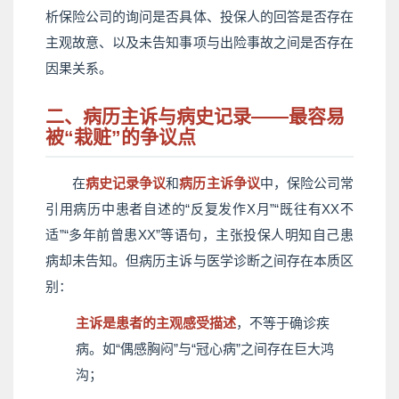
析保险公司的询问是否具体、投保人的回答是否存在
主观故意、以及未告知事项与出险事故之间是否存在
因果关系。
二、病历主诉与病史记录——最容易
被“栽赃”的争议点
在
病史记录争议
和
病历主诉争议
中，保险公司常
引用病历中患者自述的“反复发作X月”“既往有XX不
适”“多年前曾患XX”等语句，主张投保人明知自己患
病却未告知。但病历主诉与医学诊断之间存在本质区
别：
主诉是患者的主观感受描述
，不等于确诊疾
病。如“偶感胸闷”与“冠心病”之间存在巨大鸿
沟；