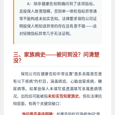
A：除非健康告知明确问到了该项指标，
且投保人故意隐瞒，否则单一体检指标异常通
常不能构成未如实告知。法律要求保险公司证
明投保人明知该异常的存在且有意不报——这
对轻微指标异常几乎无法证明。
三、家族病史——被问到没？问清楚
没？
保险公司在健康告知中常设置“直系亲属是否患
有以下疾病”的栏目，涵盖癌症、心脑血管疾病、糖
尿病等。如果投保人未填写或遗漏填写亲属患病情
况，出险后可能被指
未如实告知家族史
。但在法律抗
辩层面，有两个关键突破口：
询问是否具体明确：
如果告知栏仅笼统询问“是