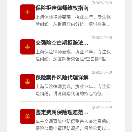
2026-07-09
合具体案情审查三个维度，逐一讲清应
保险拒赔律师维权指南
对未及时报案拒赔的完整思路，帮助消
上海保险律师姜瑛，执业16年，专注保
费者判断拒赔是否成立。
险纠纷。从拒赔理由分析、赔付标准审
查到律师在案件评估、证据准备与协商
2026-07-09
诉讼代理中的三重作用，帮助被拒赔消
交强险空白期拒赔法律解析
费者理清维权思路，通过专业法律支持
上海保险律师姜瑛，执业16年，专注保
争取合理赔偿。
险纠纷。深度解析交强险“空白期”拒赔
的法律问题：从真实案例讲清保险公司
2026-07-09
未告知生效时间时的合同效力认定，附
保险案件风险代理详解
保监会通知解读与维权策略，帮助车主
上海保险律师姜瑛，执业16年，专注保
在投保后立即出险时有效应对。
险纠纷。讲清风险代理的核心特征、保
险案件的法律适用及对委托人的利弊分
2026-07-09
析，并与一般代理、半风险代理进行对
鉴定费属保险理赔范围裁判规则
比，帮助消费者在委托律师打保险官司
车主交通事故中赔偿受害人鉴定费后向
时选择最适合的付费模式。
保险公司申请理赔遭拒，保险公司以