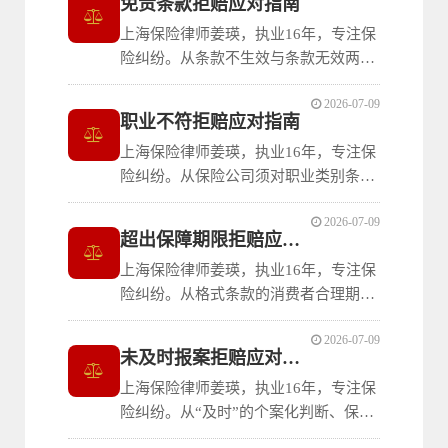
免责条款拒赔应对指南
上海保险律师姜瑛，执业16年，专注保
险纠纷。从条款不生效与条款无效两条
核心路径出发，逐一讲清应对免责条款
2026-07-09
拒赔的完整思路：审查提示说明义务的
职业不符拒赔应对指南
履行、审查条款内容是否违反强制性规
上海保险律师姜瑛，执业16年，专注保
定，帮助消费者判断拒赔是否成立。
险纠纷。从保险公司须对职业类别条款
尽到提示说明义务、未如实告知抗辩的
2026-07-09
询问与勾选审查、以及事故与职业风险
超出保障期限拒赔应对指南
是否有因果关系三个维度，逐一讲清应
上海保险律师姜瑛，执业16年，专注保
对职业不符拒赔的完整思路。
险纠纷。从格式条款的消费者合理期待
解释、公序良俗原则防止道德风险、以
2026-07-09
及免责条款效力审查三个维度，逐一讲
未及时报案拒赔应对指南
清应对死亡时间超出合同约定期限被拒
上海保险律师姜瑛，执业16年，专注保
赔的完整抗辩思路。
险纠纷。从“及时”的个案化判断、保险
公司须证明迟延影响事故认定、以及结