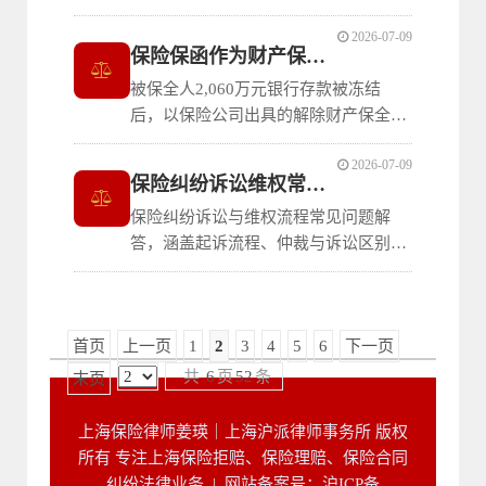
“第三者间接损失”免责条款拒赔。上海
2026-07-09
一中院终审判决保险公司赔偿鉴定费。
保险保函作为财产保全反担保首例裁定
裁判明确：根据《保险法》第六十四
被保全人2,060万元银行存款被冻结
条，为查明和确定保险事故性质、原因
后，以保险公司出具的解除财产保全保
及损失程度所支付的鉴定费属必要合理
证保险保函申请解封。南京江宁开发区
费用，应由保险
2026-07-09
法院作出全国首例裁定，明确此类不可
保险纠纷诉讼维权常见问题
撤销的见索即付型保险保函属于充分有
保险纠纷诉讼与维权流程常见问题解
效的反担保形式，准许以保险保函置换
答，涵盖起诉流程、仲裁与诉讼区别、
解封资金。裁判明确：担保金额与申请
案由选择、诉讼费计算、理赔拖延、理
保全数额及诉讼
赔协议审查、协议赔付谈判、对方不配
合理赔、鉴定费承担、诉讼主体认定等
首页
上一页
1
2
3
4
5
6
下一页
问题。
共
6
页
52
条
末页
上海保险律师姜瑛｜上海沪派律师事务所 版权
所有 专注上海保险拒赔、保险理赔、保险合同
纠纷法律业务 |
网站备案号：沪ICP备