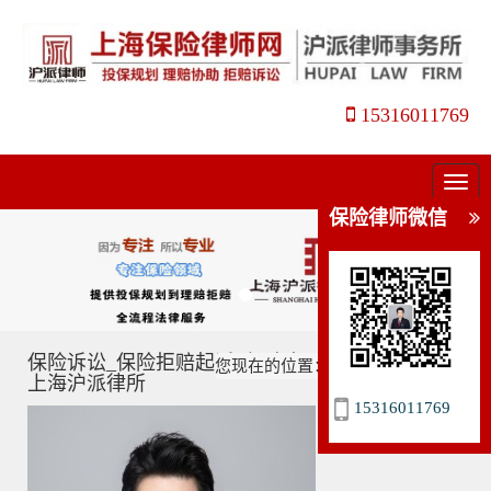
15316011769
菜
单
保险律师微信
保险诉讼_保险拒赔起诉_保险官司代理_姜瑛律师_
您现在的位置：
主页
>
保险诉讼
>
上海沪派律所
15316011769