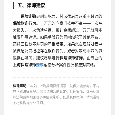
五、律师建议
保险诈骗
是刑事犯罪，其法律后果远重于普通的
保险欺诈
行为。一万元的立案门槛并不高——一次夸
大损失、一次伪造单据，累计金额超过一万元就可能
触发刑事追诉。如果手段行为同时触犯了其他罪名，
还将面临数罪并罚的严重后果。如果您在理赔过程中
被保险公司指控存在欺诈行为，或者对罪与非罪的界
限存在疑问，建议尽早进行
保险律师咨询
，由专业的
上海保险律师
姜瑛
帮您分析案件性质和应对策略。
法律声明：
本文由上海姜瑛律师撰写，仅供交流参考，不构
成正式法律意见。保险诈骗罪的认定受具体案情、数额标准
和法院裁判规则等多种因素影响。如遇具体案件，请携带相
关材料咨询专业律师。