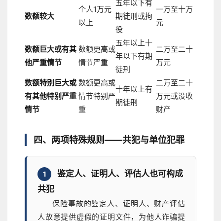
五年以下有
个人1万元
一万至十万
数额较大
期徒刑或拘
以上
元
役
五年以上十
数额巨大或有其
数额更高或
二万至二十
年以下有期
他严重情节
情节严重
万元
徒刑
数额特别巨大或
数额更高或
二万至二十
十年以上有
有其他特别严重
情节特别严
万元或没收
期徒刑
情节
重
财产
四、两项特殊规则——共犯与单位犯罪
鉴定人、证明人、评估人也可构成
1
共犯
保险事故的鉴定人、证明人、财产评估
人故意提供虚假的证明文件，为他人诈骗提