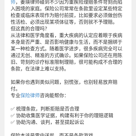
师
，姜瑛律师碰到不少因为重疾险理赔条件苛刻而陷
入困境的家庭。保险公司常常在条款里设定某些特定
检查或临床表现作为赔付前提，比如要求必须做创伤
性活检、必须出现某项体征等，否则就不予理赔。
但这真的合理吗？
从法律和医学角度看，重大疾病的认定应着眼于疾病
本身是否严重、是否影响健康与生活，而不是捆绑于
某一种检查方式。随着医学进步，很多疾病完全可以
通过无创、精准的方式确诊。如果保险公司还在用陈
旧、苛刻的诊疗标准限制理赔，很可能构成不合理的
条款，在法律上难以支持。
如果你也遇到类似问题，别慌张，也别轻易放弃赔
付。
专业
保险律师
咨询能帮你：
✅ 梳理条款，判断拒赔是否合理
✅ 协助收集医学证据，构建有利于你的理赔逻辑
✅ 协助沟通、谈判，甚至提起诉讼
保险本该是雪中送炭，而不是条款游戏。