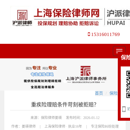
15316011769
菜
保
单
首页
保险理赔
重疾险理赔条件苛刻被拒赔？
1
来源：保险律师姜瑛
发布时间：2026-01-12
作者：
姜瑛律师
|
上海保险律师 · 执业16年
|
专注保险纠纷处理