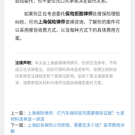
启动委托，也不要仅凭口头承诺决定委托关系。
如果你正在考虑委托
保险拒赔律师
处理保险理赔
纠纷，可向
上海保险律师
姜瑛咨询，了解你的案件可
以采用哪些收费方式，以及每种方式下的具体费用方
案。
法律声明：
本文由上海姜瑛律师撰写，仅供交流参考，不构
成正式法律意见。风险代理的具体适用条件、收费比例和合
同条款受法律规定和个案情况影响。如有个案法律服务需
求，请携带相关材料与律师当面协商确定委托方案。
上一篇：
上海保险律师：打汽车保险官司需要哪些证据？七类
材料清单逐一讲清
下一篇：
上海起诉保险公司拒赔，需要花多少钱？各项费用详
解