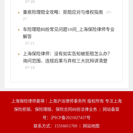
07-29
重疾险理赔全攻略：拒赔应对与维权指南
07-
27
车险理赔纠纷常见问题10问_上海保险律师专业
解答
07-21
上海保险律师：没有如实告知被拒赔怎么办？
询问范围、违规后果与弃权三大抗辩讲清楚
07-18
上海保险律师姜瑛｜上海沪派律师事务所 版权所有 专注上海
保险拒赔、保险理赔、保险合同纠纷法律业务 |
网站备案
号：沪ICP备2021027437号
联系方式：15316011769 |
网站地图