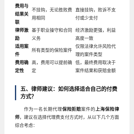
费用与
不挂钩，无论胜败费
直接挂钩，败诉不支
结果关
用相同
付或少支付
联
律师激
基于职业操守和合同
经济激励更强，利益
励
义务
高度一致
适用案
仅限法律允许风险代
所有类型的保险案件
件
理的案件类型
费用确
高，费用可以提前确
低，最终费用取决于
定性
定
案件结果和获赔金额
五、律师建议：如何选择适合自己的付费
方式？
作为一名长期代理
保险拒赔
案件的
上海保险律
师
，建议在选择代理费支付方式时，从以下几个方面
综合考虑：