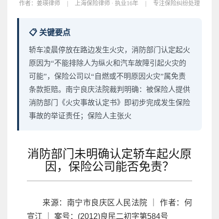
作者：
姜瑛律师
|
上海保险律师 · 执业16年
|
专注保险纠纷处理
📋 关键要点
轿车凌晨停放在路边发生火灾，消防部门认定起火
原因为“不能排除人为纵火和汽车故障引起火灾的
可能”，保险公司以“自燃或不明原因火灾”属免责
条款拒赔。南宁良庆法院裁判明确：被保险人提供
消防部门《火灾事故认定书》即初步完成发生保险
事故的举证责任；保险人主张火
消防部门未明确认定轿车起火原
因，保险公司能否免责？
来源：南宁市良庆区人民法院 ｜ 作者：何
宣江 ｜ 案号：(2012)良民二初字第584号