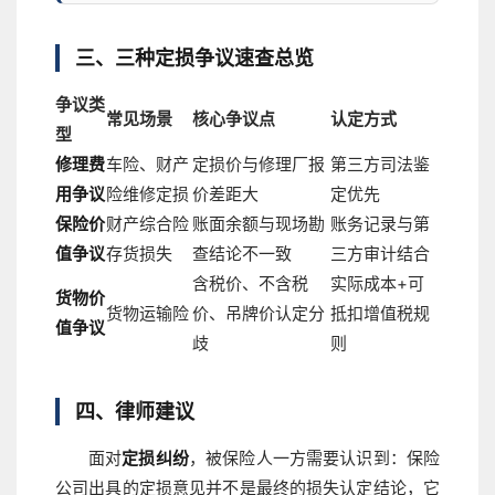
三、三种定损争议速查总览
争议类
常见场景
核心争议点
认定方式
型
修理费
车险、财产
定损价与修理厂报
第三方司法鉴
用争议
险维修定损
价差距大
定优先
保险价
财产综合险
账面余额与现场勘
账务记录与第
值争议
存货损失
查结论不一致
三方审计结合
含税价、不含税
实际成本+可
货物价
货物运输险
价、吊牌价认定分
抵扣增值税规
值争议
歧
则
四、律师建议
面对
定损纠纷
，被保险人一方需要认识到：保险
公司出具的定损意见并不是最终的损失认定结论，它