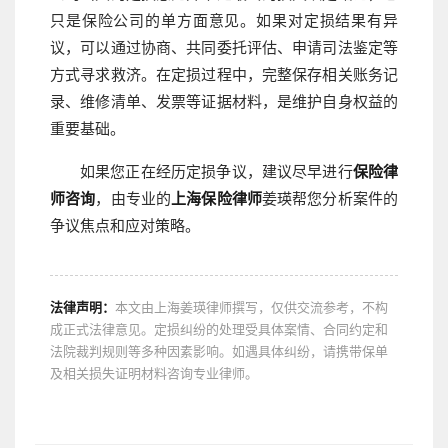
只是保险公司的单方面意见。如果对定损结果有异
议，可以通过协商、共同委托评估、申请司法鉴定等
方式寻求救济。在定损过程中，完整保存相关账务记
录、维修清单、发票等证据材料，是维护自身权益的
重要基础。
如果您正在经历定损争议，建议尽早进行
保险律
师咨询
，由专业的
上海保险律师
姜瑛帮您分析案件的
争议焦点和应对策略。
法律声明：
本文由上海姜瑛律师撰写，仅供交流参考，不构
成正式法律意见。定损纠纷的处理受具体案情、合同约定和
法院裁判规则等多种因素影响。如遇具体纠纷，请携带保单
及相关损失证明材料咨询专业律师。