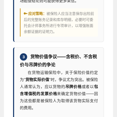
场勘查结论则可能获得更多采信。
🔑 应对策略：
被保险人应当注意保存出险前
后的完整账务记录和库存明细，必要时可委
托会计师事务所进行专项审计，以增强账面
余额证据的证明力。
货物价值争议——含税价、不含税
3
价与吊牌价的争论
在货物运输保险中，关于保险价值约定
为“
货物实际价值
”时，争议尤为突出。被保险
人通常认为，应以货物的
吊牌价格
或者以
包
含增值税的发票价格
来确定货物价值——因
为这些都是被保险人为取得该货物实际支付
的费用。