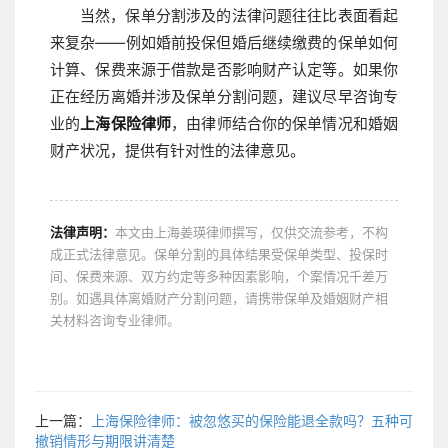
当然，保单分割涉及的法律问题往往比表面看起
来复杂——例如婚前投保但婚后继续缴费的保单如何
计算、保费来源于借款是否影响财产认定等。如果你
正在经历离婚并涉及保单分割问题，建议尽早咨询专
业的
上海保险律师
，由律师结合你的保单情况和婚姻
财产状况，提供有针对性的法律意见。
法律声明：
本文由上海姜瑛律师撰写，仅供交流参考，不构
成正式法律意见。保单分割的具体结果受保单类型、投保时
间、保费来源、双方约定等多种因素影响，个案情况千差万
别。如遇具体离婚财产分割问题，请携带保单及婚姻财产相
关材料咨询专业律师。
上一篇：
上海保险律师：被忽悠买的保险能退全款吗？五种可
撤销情形与期限讲清楚