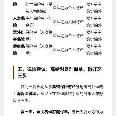
险
死亡保险金（受
双方另有
宜认定为个人财产
益人为配偶）
约定除外
人寿保
生存保险金（年
双方另有
宜认定为共同财产
险
金等）
约定除外
意外伤
保险金（人身性
双方另有
宜认定为个人财产
害保险
质）
约定除外
健康保
保险金（人身性
双方另有
宜认定为个人财产
险
质）
约定除外
五、律师建议：离婚时处理保单，做好这
三步
作为一名长期从事
离婚保险财产分配
纠纷处理的
上海保险律师
，建议正在办理离婚手续的当事人做好
以下三步：
第一步，全面梳理家庭保单。
统计夫妻双方作为