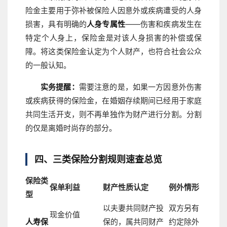
险金主要用于弥补被保险人因意外或疾病遭受的人身
损害，具有明确的
人身专属性
——伤害和疾病发生在
特定个人身上，保险金是对该人身损害的补偿或保
障。将这类保险金认定为个人财产，也符合社会公众
的一般认知。
实务提醒：
需要注意的是，如果一方因意外伤害
或疾病获得的保险金，在婚姻存续期间已经用于家庭
共同生活开支，则不再单独作为财产进行分割。分割
的仅是离婚时尚存的部分。
四、三类保险分割规则速查总览
保险类
保单利益
财产性质认定
例外情形
型
以夫妻共同财产投
双方另有
现金价值
人寿保
保的，属共同财产
约定除外