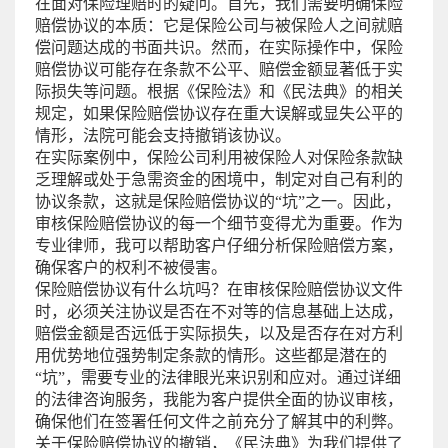
在面对保险理赔时的疑问。首先，我们需要明确保险
赔偿协议的本质：它是保险公司与被保险人之间就赔
偿问题达成的书面共识。然而，在实际操作中，保险
赔偿协议可能存在条款不公平、赔偿金额显著低于实
际损失等问题。根据《保险法》和《民法典》的相关
规定，如果保险赔偿协议存在重大误解或显失公平的
情形，法院可能会支持撤销该协议。
在实际案例中，保险公司利用被保险人对保险条款缺
乏理解或处于急需资金的困境中，制定对自己有利的
协议条款，这就是保险赔偿协议的“坑”之一。因此，
审核保险赔偿协议的每一个细节变得尤为重要。作为
专业律师，我可以帮助客户仔细分析保险赔偿方案，
确保客户的权利不被侵害。
保险赔偿协议有什么坑吗？在审核保险赔偿协议文件
时，必须关注协议是否在不对等的信息基础上达成，
赔偿金额是否远低于实际损失，以及是否存在对方利
用优势地位强势制定条款的情形。这些都是潜在的
“坑”，需要专业的法律眼光来识别和应对。通过详细
的法律咨询服务，我能为客户提供全面的协议审核，
确保他们在签署任何文件之前充分了解其中的利弊。
关于保险赔偿协议的撤销，《民法典》为我们提供了